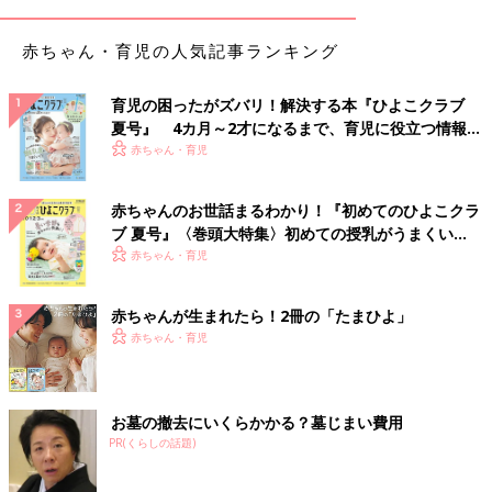
赤ちゃん・育児の人気記事ランキング
育児の困ったがズバリ！解決する本『ひよこクラブ
夏号』 4カ月～2才になるまで、育児に役立つ情報が
いっぱい！
赤ちゃん・育児
赤ちゃんのお世話まるわかり！『初めてのひよこクラ
ブ 夏号』〈巻頭大特集〉初めての授乳がうまくい
く！ おっぱい・ミルクの基本と夏のトラブル 解決テ
赤ちゃん・育児
ク
赤ちゃんが生まれたら！2冊の「たまひよ」
赤ちゃん・育児
お墓の撤去にいくらかかる？墓じまい費用
PR(くらしの話題)