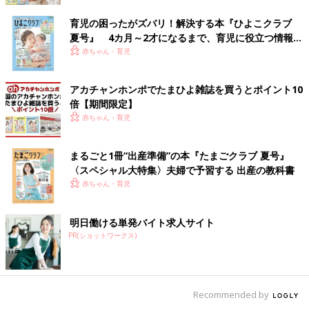
育児の困ったがズバリ！解決する本『ひよこクラブ
夏号』 4カ月～2才になるまで、育児に役立つ情報が
いっぱい！
赤ちゃん・育児
アカチャンホンポでたまひよ雑誌を買うとポイント10
倍【期間限定】
赤ちゃん・育児
まるごと1冊“出産準備”の本『たまごクラブ 夏号』
〈スペシャル大特集〉夫婦で予習する 出産の教科書
赤ちゃん・育児
明日働ける単発バイト求人サイト
PR(ショットワークス)
Recommended by