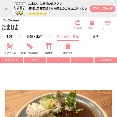
×
内祝い
SHOP
メニュー
TOP
妊娠・出産
赤ちゃん・育児
妊活
育児グッズ
病気・予防接種
離乳食
優待パス
ひよこクラブ
アプリ
SNS
キャンペーン
写真スタジオ