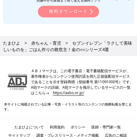
妊娠中から産後まで長く使える無料アプリ
無料ダウンロード
たまひよ
赤ちゃん・育児
セブンイレブン「ラクして美味
しいものを」ごはん作りの救世主！金の○○シリーズ4選
ＡＢＪマークは、この電子書店・電子書籍配信サービスが、
著作権者からコンテンツ使用許諾を得た正規版配信サービス
であることを示す登録商標（登録番号 第11091000号）です。
ABJマークの詳細、ABJマークを掲示しているサービスの一覧
はこちら→
https://aebs.or.jp/
本サイトに掲載されている記事・写真・イラスト等のコンテンツの無断転載を禁じま
す。
たまひよについて
利用規約
ポリシー
医師・専門家一覧
サイトマップ
調査・プレスリリース・メディア掲載
広告のご相談