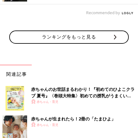
Recommended by
ランキングをもっと見る
関連記事
赤ちゃんのお世話まるわかり！『初めてのひよこクラ
ブ 夏号』〈巻頭大特集〉初めての授乳がうまくい
く！ おっぱい・ミルクの基本と夏のトラブル 解決テ
赤ちゃん・育児
ク
赤ちゃんが生まれたら！2冊の「たまひよ」
赤ちゃん・育児