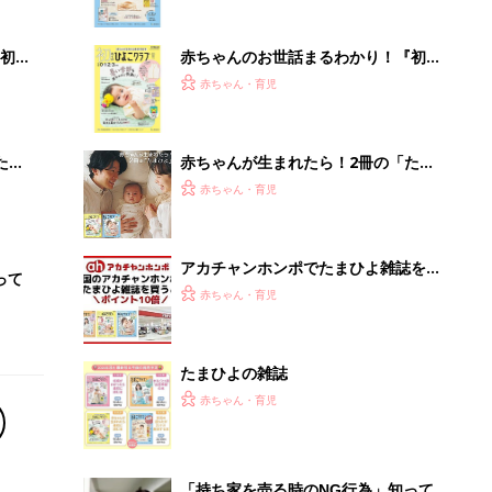
ぱい！
初め
赤ちゃんのお世話まるわかり！『初め
大特
てのひよこクラブ 夏号』〈巻頭大特
赤ちゃん・育児
 お
集〉初めての授乳がうまくいく！ お
ブル
っぱい・ミルクの基本と夏のトラブル
解決テク
たま
赤ちゃんが生まれたら！2冊の「たま
ひよ」
赤ちゃん・育児
アカチャンホンポでたまひよ雑誌を買
って
うとポイント10倍【期間限定】
赤ちゃん・育児
たまひよの雑誌
赤ちゃん・育児
「持ち家を売る時のNG行為」知って