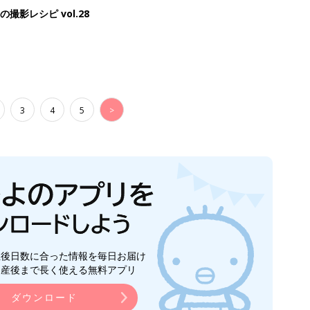
影レシピ vol.28
3
4
5
>
生後日数に合った情報を毎日お届け
ら産後まで長く使える無料アプリ
ダウンロード