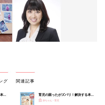
ング
関連記事
本
育児の困ったがズバリ！解決する本
2才
『ひよこクラブ 秋号』 4カ月～2才
赤ちゃん・育児
いっ
になるまで、育児に役立つ情報がいっ