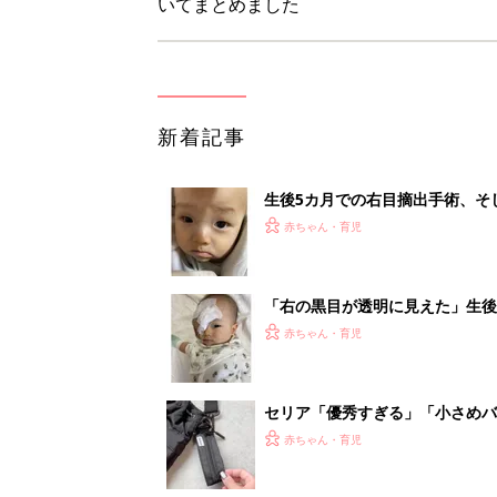
いてまとめました
新着記事
生後5カ月での右目摘出手術、そ
の生活【網膜芽細胞腫】
赤ちゃん・育児
「右の黒目が透明に見えた」生後
芽細胞腫】
赤ちゃん・育児
セリア「優秀すぎる」「小さめバ
赤ちゃん・育児