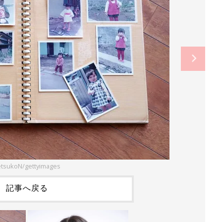
tsukoN/gettyimages
記事へ戻る