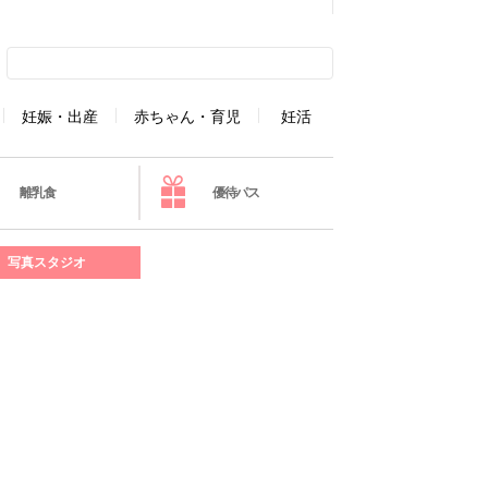
妊娠・出産
赤ちゃん・育児
妊活
離乳食
優待パス
写真スタジオ