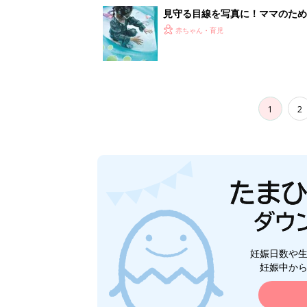
見守る目線を写真に！ママのための撮
赤ちゃん・育児
1
2
妊娠日数や
妊娠中か