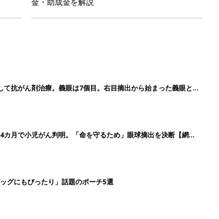
金・助成金を解説
して抗がん剤治療。義眼は7個目。右目摘出から始まった義眼と
4カ月で小児がん判明。「命を守るため」眼球摘出を決断【網膜
ッグにもぴったり」話題のポーチ5選