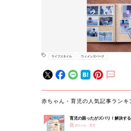
ライフスタイル
ウィメンズパーク
赤ちゃん・育児の人気記事ランキ
育児の困ったがズバリ！解決する
『ひよこクラブ 秋号』 4カ月～
赤ちゃん・育児
になるまで、育児に役立つ情報が