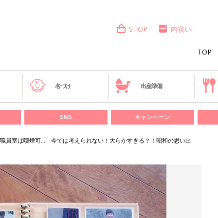
SHOP
内祝い
TOP
き
名づけ
出産準備
SNS
キャンペーン
職員室は喫煙可… 今では考えられない！大らかすぎる？！昭和の思い出