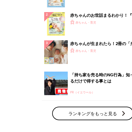
ぱい！
赤ちゃんのお世話まるわかり！『
てのひよこクラブ 夏号』〈巻頭
赤ちゃん・育児
集〉初めての授乳がうまくいく！
っぱい・ミルクの基本と夏のトラ
解決テク
赤ちゃんが生まれたら！2冊の「
ひよ」
赤ちゃん・育児
「持ち家を売る時のNG行為」知
るだけで得する事とは
PR（イエウール）
ランキングをもっと見る