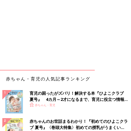
赤ちゃん・育児の人気記事ランキング
育児の困ったがズバリ！解決する本『ひよこクラブ
夏号』 4カ月～2才になるまで、育児に役立つ情報が
いっぱい！
赤ちゃん・育児
赤ちゃんのお世話まるわかり！『初めてのひよこクラ
ブ 夏号』〈巻頭大特集〉初めての授乳がうまくい