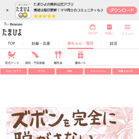
×
内祝い
SHOP
メニュー
TOP
妊娠・出産
赤ちゃん・育児
妊活
育児グッズ
病気・予防接種
離乳食
優待パス
ひよこクラブ
アプリ
SNS
キャンペーン
写真スタジオ