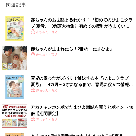
関連記事
赤ちゃんのお世話まるわかり！『初めてのひよこクラ
ブ 夏号』〈巻頭大特集〉初めての授乳がうまくい
く！ おっぱい・ミルクの基本と夏のトラブル 解決テ
赤ちゃん・育児
ク
赤ちゃんが生まれたら！2冊の「たまひよ」
赤ちゃん・育児
育児の困ったがズバリ！解決する本『ひよこクラブ
夏号』 4カ月～2才になるまで、育児に役立つ情報が
いっぱい！
赤ちゃん・育児
アカチャンホンポでたまひよ雑誌を買うとポイント10
倍【期間限定】
赤ちゃん・育児