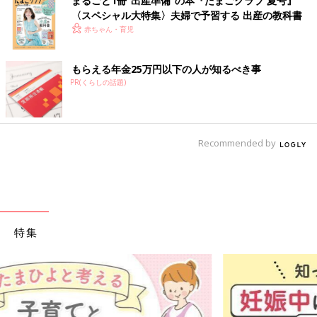
まるごと1冊“出産準備”の本『たまごクラブ 夏号』
〈スペシャル大特集〉夫婦で予習する 出産の教科書
赤ちゃん・育児
もらえる年金25万円以下の人が知るべき事
PR(くらしの話題)
Recommended by
特集