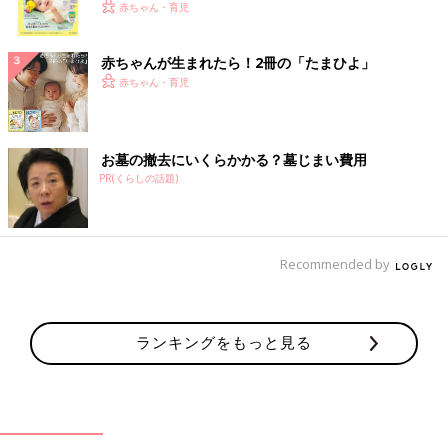
く！ おっぱい・ミルクの基本と夏のトラブル 解決テ
赤ちゃん・育児
ク
赤ちゃんが生まれたら！2冊の「たまひよ」
赤ちゃん・育児
お墓の撤去にいくらかかる？墓じまい費用
PR(くらしの話題)
Recommended by
ランキングをもっと見る