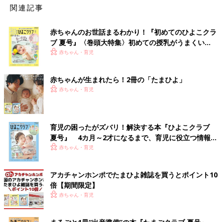
関連記事
赤ちゃんのお世話まるわかり！『初めてのひよこクラ
ブ 夏号』〈巻頭大特集〉初めての授乳がうまくい
く！ おっぱい・ミルクの基本と夏のトラブル 解決テ
赤ちゃん・育児
ク
赤ちゃんが生まれたら！2冊の「たまひよ」
赤ちゃん・育児
育児の困ったがズバリ！解決する本『ひよこクラブ
夏号』 4カ月～2才になるまで、育児に役立つ情報が
いっぱい！
赤ちゃん・育児
アカチャンホンポでたまひよ雑誌を買うとポイント10
倍【期間限定】
赤ちゃん・育児