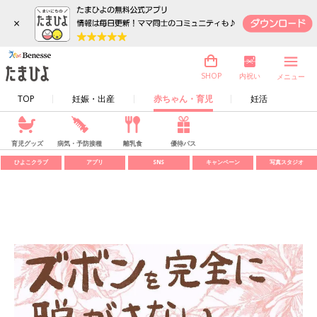
×
内祝い
SHOP
メニュー
TOP
妊娠・出産
赤ちゃん・育児
妊活
育児グッズ
病気・予防接種
離乳食
優待パス
ひよこクラブ
アプリ
SNS
キャンペーン
写真スタジオ