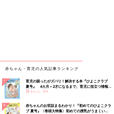
赤ちゃん・育児の人気記事ランキング
育児の困ったがズバリ！解決する本『ひよこクラブ
夏号』 4カ月～2才になるまで、育児に役立つ情報が
いっぱい！
赤ちゃん・育児
赤ちゃんのお世話まるわかり！『初めてのひよこクラ
ブ 夏号』〈巻頭大特集〉初めての授乳がうまくい