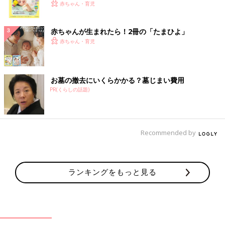
く！ おっぱい・ミルクの基本と夏のトラブル 解決テ
赤ちゃん・育児
ク
赤ちゃんが生まれたら！2冊の「たまひよ」
赤ちゃん・育児
お墓の撤去にいくらかかる？墓じまい費用
PR(くらしの話題)
Recommended by
ランキングをもっと見る