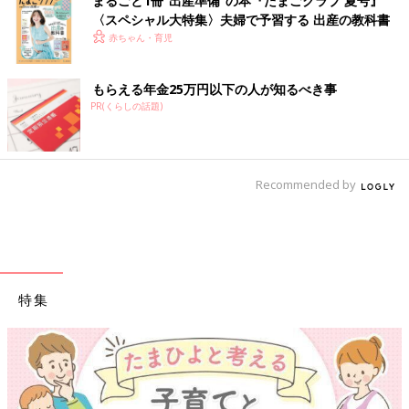
まるごと1冊“出産準備”の本『たまごクラブ 夏号』
〈スペシャル大特集〉夫婦で予習する 出産の教科書
赤ちゃん・育児
もらえる年金25万円以下の人が知るべき事
PR(くらしの話題)
Recommended by
特集