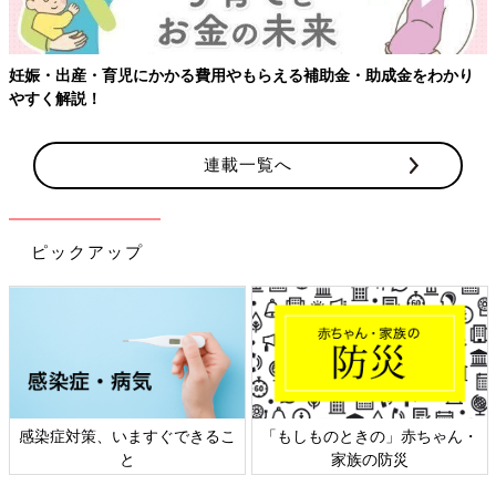
費用やもらえる補助金・助成金をわかり
【ワクチン接種できるもの
連載一覧へ
ピックアップ
できるこ
「もしものときの」赤ちゃん・
日本外来小児科学会リ
家族の防災
ト検討会