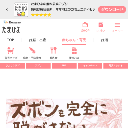
×
内祝い
SHOP
メニュー
TOP
妊娠・出産
赤ちゃん・育児
妊活
育児グッズ
病気・予防接種
離乳食
優待パス
ひよこクラブ
アプリ
SNS
キャンペーン
写真スタジオ