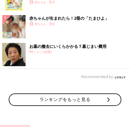
く！ おっぱい・ミルクの基本と夏のトラブル 解決テ
赤ちゃん・育児
ク
赤ちゃんが生まれたら！2冊の「たまひよ」
赤ちゃん・育児
お墓の撤去にいくらかかる？墓じまい費用
PR(くらしの話題)
Recommended by
ランキングをもっと見る