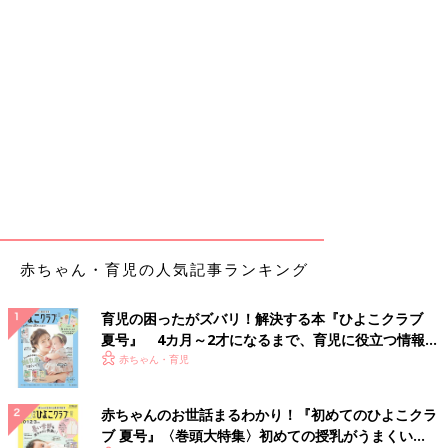
赤ちゃん・育児の人気記事ランキング
育児の困ったがズバリ！解決する本『ひよこクラブ
夏号』 4カ月～2才になるまで、育児に役立つ情報が
いっぱい！
赤ちゃん・育児
赤ちゃんのお世話まるわかり！『初めてのひよこクラ
ブ 夏号』〈巻頭大特集〉初めての授乳がうまくい