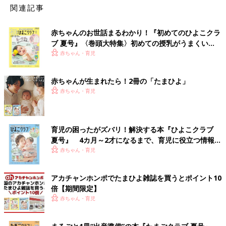
関連記事
赤ちゃんのお世話まるわかり！『初めてのひよこクラ
ブ 夏号』〈巻頭大特集〉初めての授乳がうまくい
く！ おっぱい・ミルクの基本と夏のトラブル 解決テ
赤ちゃん・育児
ク
赤ちゃんが生まれたら！2冊の「たまひよ」
赤ちゃん・育児
育児の困ったがズバリ！解決する本『ひよこクラブ
夏号』 4カ月～2才になるまで、育児に役立つ情報が
いっぱい！
赤ちゃん・育児
アカチャンホンポでたまひよ雑誌を買うとポイント10
倍【期間限定】
赤ちゃん・育児