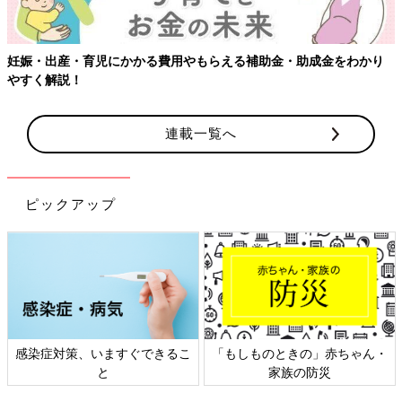
り
【ワクチン接種できるものも】妊婦の感染症対策、知っておいて
連載一覧へ
ピックアップ
ん・
日本外来小児科学会リーフレッ
六星占術 細木かおりさんの人
ト検討会
相談