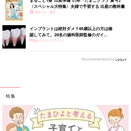
まるごと1冊“出産準備”の本『たまごクラブ 夏号』
〈スペシャル大特集〉夫婦で予習する 出産の教科書
赤ちゃん・育児
インプラントは絶対ダメ？65歳以上の方は確
認してみて。20名の歯科医師監修のガイ...
PR(あんしんインプラント)
Recommended by
特集