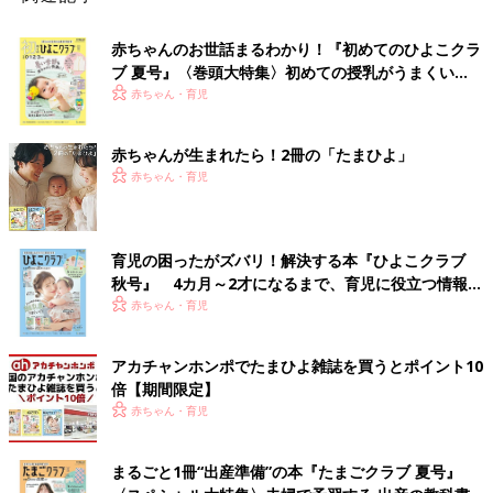
赤ちゃんのお世話まるわかり！『初めてのひよこクラ
ブ 夏号』〈巻頭大特集〉初めての授乳がうまくい
く！ おっぱい・ミルクの基本と夏のトラブル 解決テ
赤ちゃん・育児
ク
赤ちゃんが生まれたら！2冊の「たまひよ」
赤ちゃん・育児
育児の困ったがズバリ！解決する本『ひよこクラブ
秋号』 4カ月～2才になるまで、育児に役立つ情報が
いっぱい！
赤ちゃん・育児
アカチャンホンポでたまひよ雑誌を買うとポイント10
倍【期間限定】
赤ちゃん・育児
まるごと1冊“出産準備”の本『たまごクラブ 夏号』