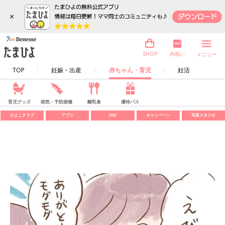
×
内祝い
SHOP
メニュー
TOP
妊娠・出産
赤ちゃん・育児
妊活
育児グッズ
病気・予防接種
離乳食
優待パス
ひよこクラブ
アプリ
SNS
キャンペーン
写真スタジオ