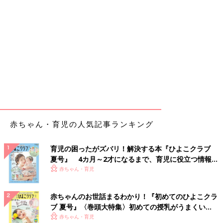
赤ちゃん・育児の人気記事ランキング
育児の困ったがズバリ！解決する本『ひよこクラブ
夏号』 4カ月～2才になるまで、育児に役立つ情報が
いっぱい！
赤ちゃん・育児
赤ちゃんのお世話まるわかり！『初めてのひよこクラ
ブ 夏号』〈巻頭大特集〉初めての授乳がうまくい
く！ おっぱい・ミルクの基本と夏のトラブル 解決テ
赤ちゃん・育児