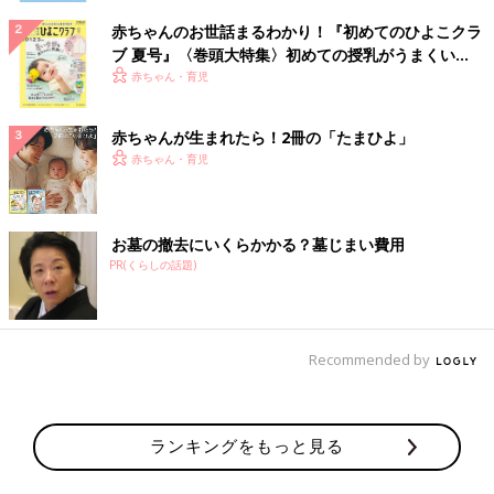
赤ちゃんのお世話まるわかり！『初めてのひよこクラ
ブ 夏号』〈巻頭大特集〉初めての授乳がうまくい
く！ おっぱい・ミルクの基本と夏のトラブル 解決テ
赤ちゃん・育児
ク
赤ちゃんが生まれたら！2冊の「たまひよ」
赤ちゃん・育児
お墓の撤去にいくらかかる？墓じまい費用
PR(くらしの話題)
Recommended by
ランキングをもっと見る