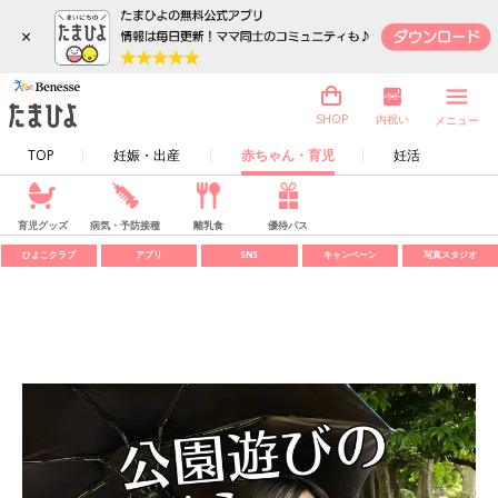
×
内祝い
SHOP
メニュー
TOP
妊娠・出産
赤ちゃん・育児
妊活
育児グッズ
病気・予防接種
離乳食
優待パス
ひよこクラブ
アプリ
SNS
キャンペーン
写真スタジオ