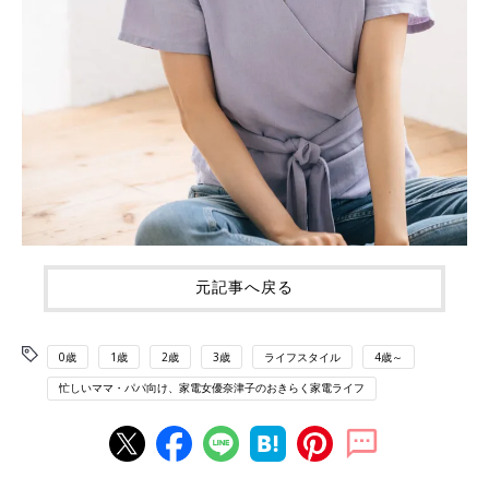
元記事へ戻る
0歳
1歳
2歳
3歳
ライフスタイル
4歳～
忙しいママ・パパ向け、家電女優奈津子のおきらく家電ライフ