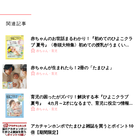
関連記事
赤ちゃんのお世話まるわかり！『初めてのひよこクラ
ブ 夏号』〈巻頭大特集〉初めての授乳がうまくい
く！ おっぱい・ミルクの基本と夏のトラブル 解決テ
赤ちゃん・育児
ク
赤ちゃんが生まれたら！2冊の「たまひよ」
赤ちゃん・育児
育児の困ったがズバリ！解決する本『ひよこクラブ
夏号』 4カ月～2才になるまで、育児に役立つ情報が
いっぱい！
赤ちゃん・育児
アカチャンホンポでたまひよ雑誌を買うとポイント10
倍【期間限定】