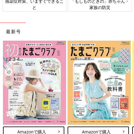
のときの」赤ちゃん・
日本外来小児科学会リーフレッ
六星占術 
家族の防災
ト検討会
最新号
Amazonで購入
Amazonで購入