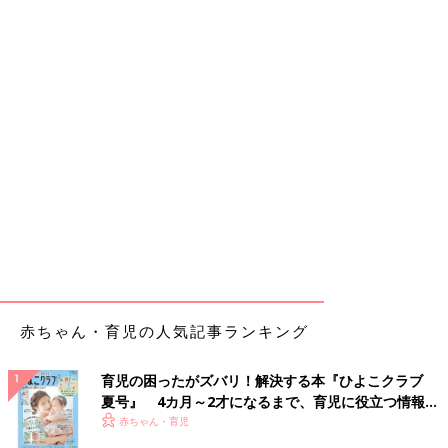
赤ちゃん・育児の人気記事ランキング
育児の困ったがズバリ！解決する本『ひよこクラブ
夏号』 4カ月～2才になるまで、育児に役立つ情報が
いっぱい！
赤ちゃん・育児