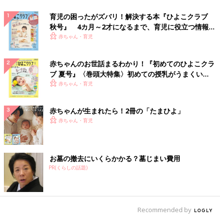
育児の困ったがズバリ！解決する本『ひよこクラブ
秋号』 4カ月～2才になるまで、育児に役立つ情報が
いっぱい！
赤ちゃん・育児
赤ちゃんのお世話まるわかり！『初めてのひよこクラ
ブ 夏号』〈巻頭大特集〉初めての授乳がうまくい
く！ おっぱい・ミルクの基本と夏のトラブル 解決テ
赤ちゃん・育児
ク
赤ちゃんが生まれたら！2冊の「たまひよ」
赤ちゃん・育児
お墓の撤去にいくらかかる？墓じまい費用
PR(くらしの話題)
Recommended by