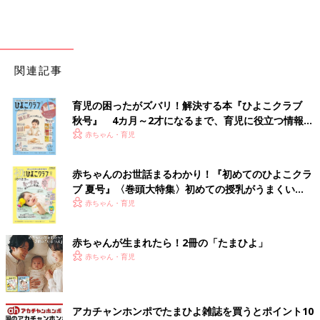
関連記事
育児の困ったがズバリ！解決する本『ひよこクラブ
秋号』 4カ月～2才になるまで、育児に役立つ情報が
いっぱい！
赤ちゃん・育児
赤ちゃんのお世話まるわかり！『初めてのひよこクラ
ブ 夏号』〈巻頭大特集〉初めての授乳がうまくい
く！ おっぱい・ミルクの基本と夏のトラブル 解決テ
赤ちゃん・育児
ク
赤ちゃんが生まれたら！2冊の「たまひよ」
赤ちゃん・育児
アカチャンホンポでたまひよ雑誌を買うとポイント10