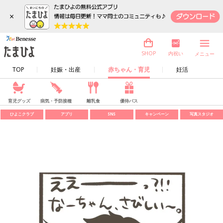
×
内祝い
SHOP
メニュー
TOP
妊娠・出産
赤ちゃん・育児
妊活
育児グッズ
病気・予防接種
離乳食
優待パス
ひよこクラブ
アプリ
SNS
キャンペーン
写真スタジオ