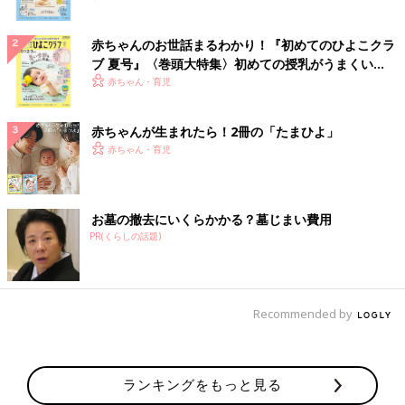
赤ちゃんのお世話まるわかり！『初めてのひよこクラ
ブ 夏号』〈巻頭大特集〉初めての授乳がうまくい
く！ おっぱい・ミルクの基本と夏のトラブル 解決テ
赤ちゃん・育児
ク
赤ちゃんが生まれたら！2冊の「たまひよ」
赤ちゃん・育児
お墓の撤去にいくらかかる？墓じまい費用
PR(くらしの話題)
Recommended by
ランキングをもっと見る