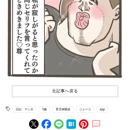
元記事へ戻る
日記・マンガ
3歳
育児体験談
ジェーコ
app