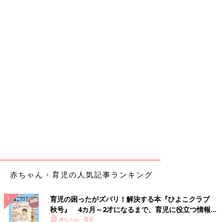
赤ちゃん・育児の人気記事ランキング
育児の困ったがズバリ！解決する本『ひよこクラブ
秋号』 4カ月～2才になるまで、育児に役立つ情報が
いっぱい！
赤ちゃん・育児