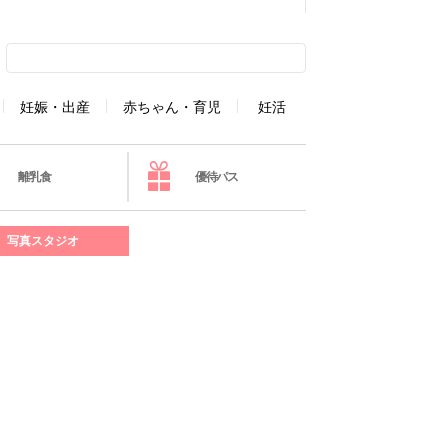
妊娠・出産
赤ちゃん・育児
妊活
離乳食
優待パス
写真スタジオ