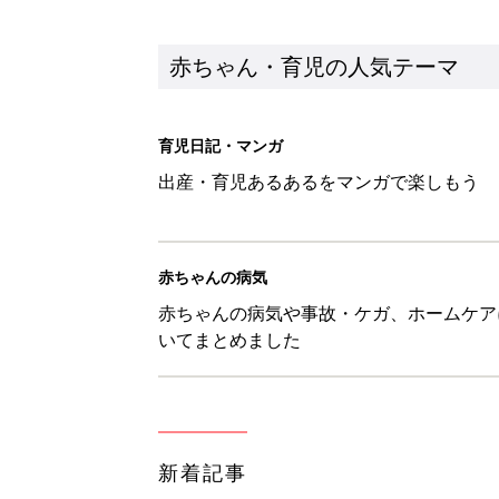
新着記事
【漫画】娘も夫も私もハッピー
うふう子育て ＃92』
赤ちゃん・育児
「抱っこ紐」は何kgで卒業？赤
赤ちゃん・育児
8月9日生まれはこんな人 365
赤ちゃん・育児
生後5カ月での右目摘出手術、そ