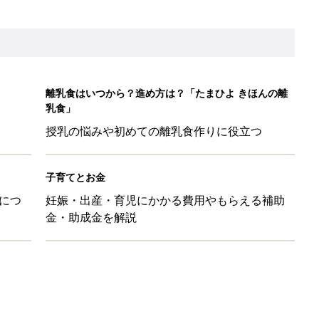
！ 保育園の連絡帳を通して夫が育児への興味を取り戻した話『ふ
ちゃんを起こさずに引き抜く「かくし芸」的テクも
日のお誕生日占い【鏡リュウジ監修】
して抗がん剤治療。義眼は7個目。右目摘出から始まった義眼と