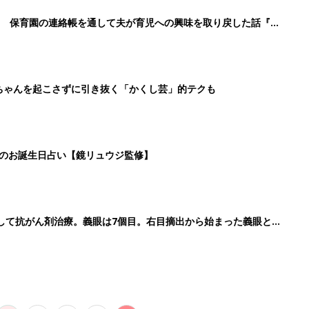
2
3
4
5
>
生後日数に合った情報を毎日お届け
ら産後まで長く使える無料アプリ
ダウンロード