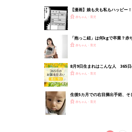
の生活【網膜芽細胞腫】
赤ちゃん・育児
<
1
妊娠日数や
妊娠中か