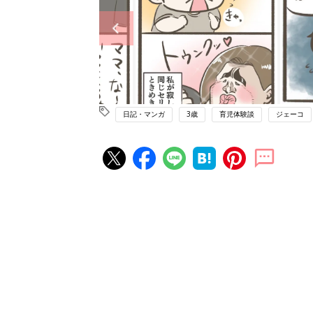
日記・マンガ
3歳
育児体験談
ジェーコ
赤ちゃん・育児の人気記事ランキ
育児の困ったがズバリ！解決する
『ひよこクラブ 秋号』 4カ月～
赤ちゃん・育児
になるまで、育児に役立つ情報が
ぱい！