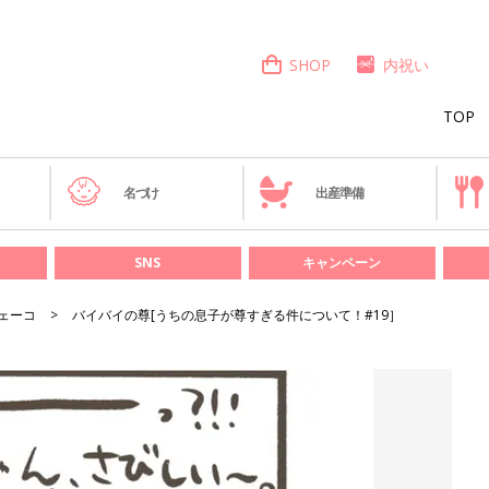
SHOP
内祝い
TOP
き
名づけ
出産準備
SNS
キャンペーン
ェーコ
バイバイの尊[うちの息子が尊すぎる件について！#19］