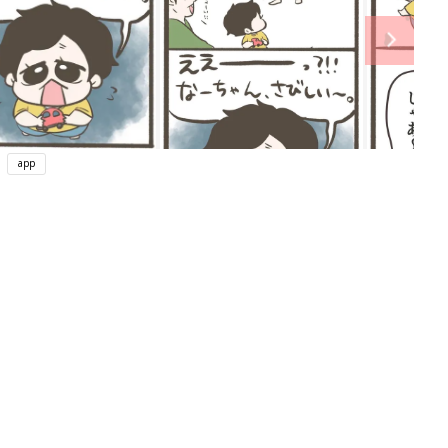
app
ング
関連記事
本
育児の困ったがズバリ！解決する本
2才
『ひよこクラブ 秋号』 4カ月～2才
赤ちゃん・育児
いっ
になるまで、育児に役立つ情報がいっ
ぱい！