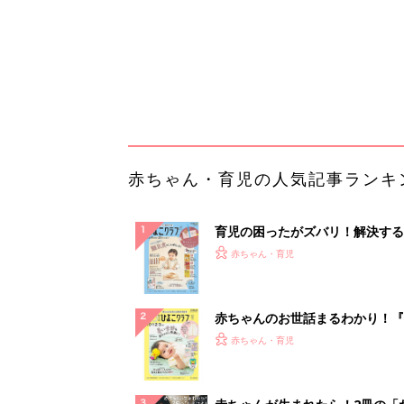
赤ちゃんのお世話まるわかり！『
てのひよこクラブ 夏号』〈巻頭
赤ちゃん・育児
集〉初めての授乳がうまくいく！
っぱい・ミルクの基本と夏のトラ
解決テク
赤ちゃんが生まれたら！2冊の「
ひよ」
赤ちゃん・育児
Amazon今日も見逃せない！80%
以上が続々登場
PR（Amazon）
ランキングをもっと見る