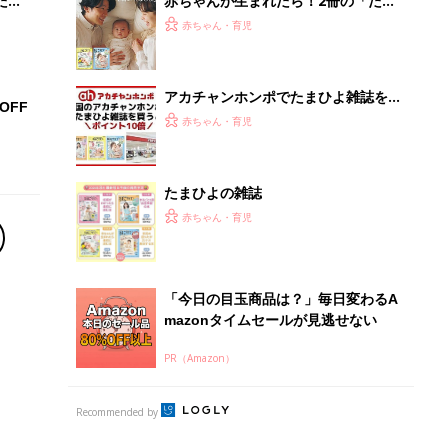
PR（Amazon）
Recommended by
離乳食はいつから？進め方は？「たまひよ きほんの離
乳食」
授乳の悩みや初めての離乳食作りに役立つ
子育てとお金
につ
妊娠・出産・育児にかかる費用やもらえる補助
金・助成金を解説