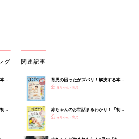
初め
赤ちゃんのお世話まるわかり！『初め
大特
てのひよこクラブ 夏号』〈巻頭大特
赤ちゃん・育児
 お
集〉初めての授乳がうまくいく！ お
ブル
っぱい・ミルクの基本と夏のトラブル
解決テク
たま
赤ちゃんが生まれたら！2冊の「たま
ひよ」
赤ちゃん・育児
アカチャンホンポでたまひよ雑誌を買
OFF
うとポイント10倍【期間限定】
赤ちゃん・育児
たまひよの雑誌
赤ちゃん・育児
「今日の目玉商品は？」毎日変わるA
mazonタイムセールが見逃せない