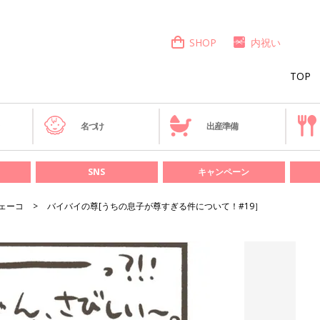
SHOP
内祝い
TOP
き
名づけ
出産準備
SNS
キャンペーン
ェーコ
バイバイの尊[うちの息子が尊すぎる件について！#19］