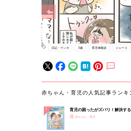
日記・マンガ
3歳
育児体験談
ジェーコ
赤ちゃん・育児の人気記事ランキ
育児の困ったがズバリ！解決する
『ひよこクラブ 夏号』 4カ月～
赤ちゃん・育児
になるまで、育児に役立つ情報が
ぱい！