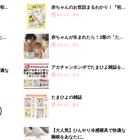
初め
赤ちゃんのお世話まるわかり！『初め
大特
てのひよこクラブ 夏号』〈巻頭大特
赤ちゃん・育児
 お
集〉初めての授乳がうまくいく！ お
ブル
っぱい・ミルクの基本と夏のトラブル
解決テク
たま
赤ちゃんが生まれたら！2冊の「たま
ひよ」
赤ちゃん・育児
アカチャンホンポでたまひよ雑誌を買
適な
うとポイント10倍【期間限定】
赤ちゃん・育児
たまひよの雑誌
赤ちゃん・育児
【大人気】ひんやり冷感寝具で快適な
睡眠をあなたに。