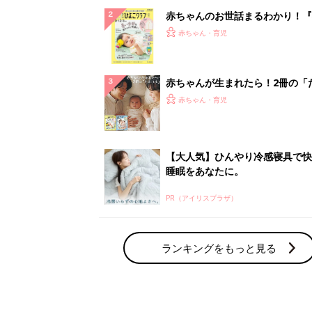
赤ちゃんのお世話まるわかり！『
てのひよこクラブ 夏号』〈巻頭
赤ちゃん・育児
集〉初めての授乳がうまくいく！
っぱい・ミルクの基本と夏のトラ
解決テク
赤ちゃんが生まれたら！2冊の「
ひよ」
赤ちゃん・育児
【大人気】ひんやり冷感寝具で快
睡眠をあなたに。
PR（アイリスプラザ）
ランキングをもっと見る