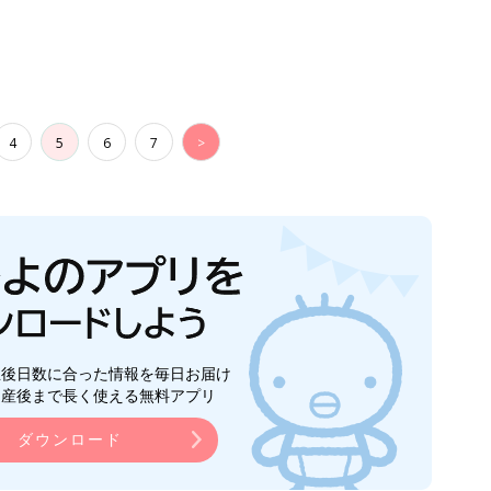
4
5
6
7
>
生後日数に合った情報を毎日お届け
ら産後まで長く使える無料アプリ
ダウンロード