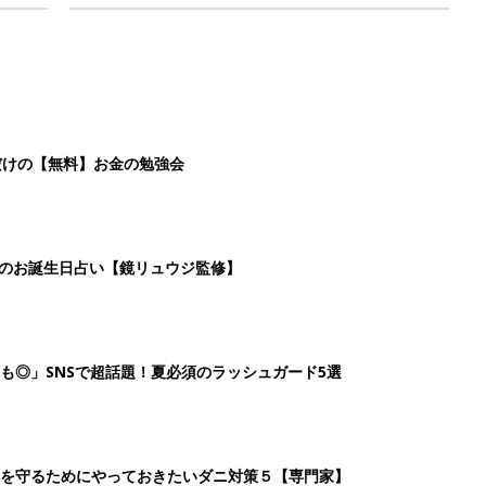
だけの【無料】お金の勉強会
日のお誕生日占い【鏡リュウジ監修】
も◎」SNSで超話題！夏必須のラッシュガード5選
を守るためにやっておきたいダニ対策５【専門家】