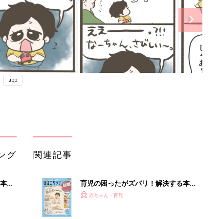
app
ング
関連記事
本
育児の困ったがズバリ！解決する本
2才
『ひよこクラブ 秋号』 4カ月～2才
赤ちゃん・育児
いっ
になるまで、育児に役立つ情報がいっ
ぱい！