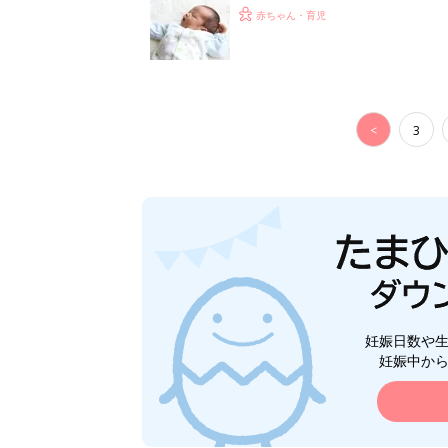
赤ちゃん・育児
<
3
妊娠日数や
妊娠中か