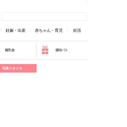
妊娠・出産
赤ちゃん・育児
妊活
離乳食
優待パス
写真スタジオ