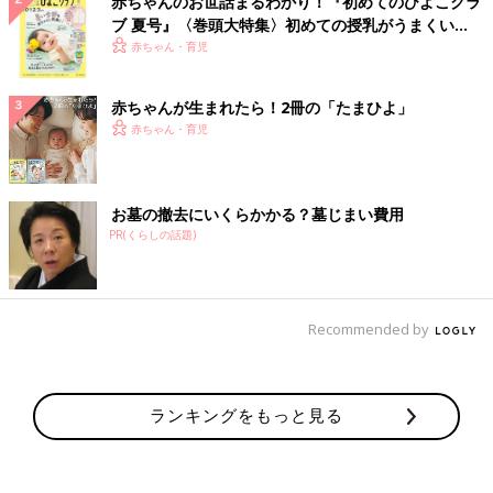
赤ちゃんのお世話まるわかり！『初めてのひよこクラ
ブ 夏号』〈巻頭大特集〉初めての授乳がうまくい
く！ おっぱい・ミルクの基本と夏のトラブル 解決テ
赤ちゃん・育児
ク
赤ちゃんが生まれたら！2冊の「たまひよ」
赤ちゃん・育児
お墓の撤去にいくらかかる？墓じまい費用
PR(くらしの話題)
Recommended by
ランキングをもっと見る