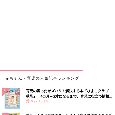
赤ちゃん・育児の人気記事ランキング
育児の困ったがズバリ！解決する本『ひよこクラブ
秋号』 4カ月～2才になるまで、育児に役立つ情報が
いっぱい！
赤ちゃん・育児