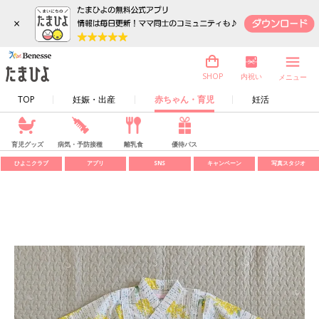
×
内祝い
SHOP
メニュー
TOP
妊娠・出産
赤ちゃん・育児
妊活
育児グッズ
病気・予防接種
離乳食
優待パス
ひよこクラブ
アプリ
SNS
キャンペーン
写真スタジオ