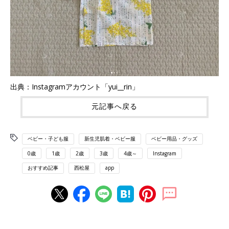
出典：Instagramアカウント「yui__rin」
元記事へ戻る
ベビー・子ども服
新生児肌着・ベビー服
ベビー用品・グッズ
0歳
1歳
2歳
3歳
4歳～
Instagram
おすすめ記事
西松屋
app