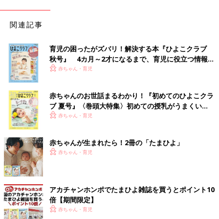
関連記事
育児の困ったがズバリ！解決する本『ひよこクラブ
秋号』 4カ月～2才になるまで、育児に役立つ情報が
いっぱい！
赤ちゃん・育児
赤ちゃんのお世話まるわかり！『初めてのひよこクラ
ブ 夏号』〈巻頭大特集〉初めての授乳がうまくい
く！ おっぱい・ミルクの基本と夏のトラブル 解決テ
赤ちゃん・育児
ク
赤ちゃんが生まれたら！2冊の「たまひよ」
赤ちゃん・育児
アカチャンホンポでたまひよ雑誌を買うとポイント10
倍【期間限定】
赤ちゃん・育児