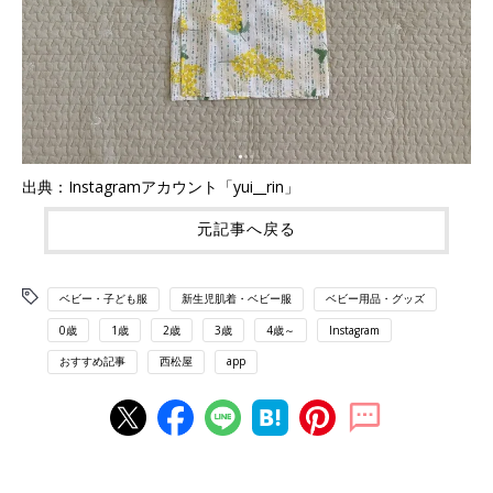
出典：Instagramアカウント「yui__rin」
元記事へ戻る
ベビー・子ども服
新生児肌着・ベビー服
ベビー用品・グッズ
0歳
1歳
2歳
3歳
4歳～
Instagram
おすすめ記事
西松屋
app