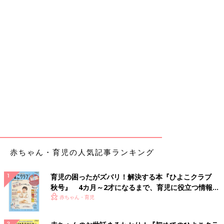
赤ちゃん・育児の人気記事ランキング
育児の困ったがズバリ！解決する本『ひよこクラブ
秋号』 4カ月～2才になるまで、育児に役立つ情報が
いっぱい！
赤ちゃん・育児