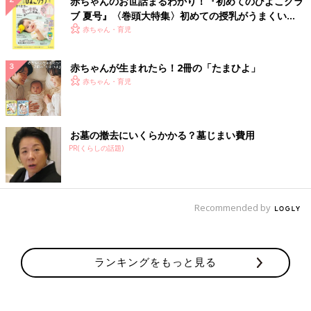
赤ちゃんのお世話まるわかり！『初めてのひよこクラ
ブ 夏号』〈巻頭大特集〉初めての授乳がうまくい
く！ おっぱい・ミルクの基本と夏のトラブル 解決テ
赤ちゃん・育児
ク
赤ちゃんが生まれたら！2冊の「たまひよ」
赤ちゃん・育児
お墓の撤去にいくらかかる？墓じまい費用
PR(くらしの話題)
Recommended by
ランキングをもっと見る