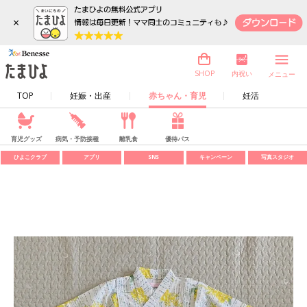
×
内祝い
SHOP
メニュー
TOP
妊娠・出産
赤ちゃん・育児
妊活
育児グッズ
病気・予防接種
離乳食
優待パス
ひよこクラブ
アプリ
SNS
キャンペーン
写真スタジオ