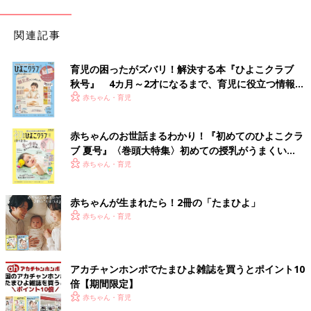
関連記事
育児の困ったがズバリ！解決する本『ひよこクラブ
秋号』 4カ月～2才になるまで、育児に役立つ情報が
いっぱい！
赤ちゃん・育児
赤ちゃんのお世話まるわかり！『初めてのひよこクラ
ブ 夏号』〈巻頭大特集〉初めての授乳がうまくい
く！ おっぱい・ミルクの基本と夏のトラブル 解決テ
赤ちゃん・育児
ク
赤ちゃんが生まれたら！2冊の「たまひよ」
赤ちゃん・育児
アカチャンホンポでたまひよ雑誌を買うとポイント10
倍【期間限定】
赤ちゃん・育児