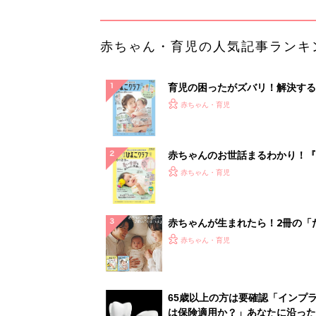
赤ちゃん・育児の人気記事ランキ
育児の困ったがズバリ！解決する
『ひよこクラブ 夏号』 4カ月～
赤ちゃん・育児
になるまで、育児に役立つ情報が
ぱい！
赤ちゃんのお世話まるわかり！『
てのひよこクラブ 夏号』〈巻頭
赤ちゃん・育児
集〉初めての授乳がうまくいく！
っぱい・ミルクの基本と夏のトラ
解決テク
赤ちゃんが生まれたら！2冊の「
ひよ」
赤ちゃん・育児
65歳以上の方は要確認「インプ
は保険適用か？」あなたに沿った