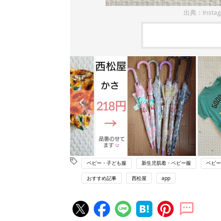
出典：Insta
ベビー・子ども服
新生児肌着・ベビー服
ベビー
おすすめ記事
西松屋
app