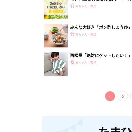
赤ちゃん・育児
みんな大好き「ポン酢しょうゆ
養学的にも最高⁉
赤ちゃん・育児
西松屋「絶対にゲットしたい！
ズりアイテム5選
赤ちゃん・育児
<
5