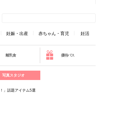
妊娠・出産
赤ちゃん・育児
妊活
離乳食
優待パス
写真スタジオ
！」話題アイテム5選