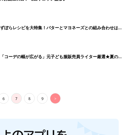
」ずぼらレシピを大特集！バターとマヨネーズとの組み合わせは栄
」「コーデの幅が広がる」元子ども服販売員ライター厳選★夏のバ
6
7
8
9
>