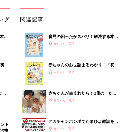
ング
関連記事
本
育児の困ったがズバリ！解決する本
2才
『ひよこクラブ 秋号』 4カ月～2才
赤ちゃん・育児
いっ
になるまで、育児に役立つ情報がいっ
ぱい！
初め
赤ちゃんのお世話まるわかり！『初め
大特
てのひよこクラブ 夏号』〈巻頭大特
赤ちゃん・育児
 お
集〉初めての授乳がうまくいく！ お
ブル
っぱい・ミルクの基本と夏のトラブル
解決テク
たま
赤ちゃんが生まれたら！2冊の「たま
ひよ」
赤ちゃん・育児
アカチャンホンポでたまひよ雑誌を買
ラント
うとポイント10倍【期間限定】
赤ちゃん・育児
治療