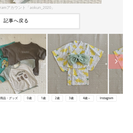
gramアカウント「aokun_2020」
記事へ戻る
用品・グッズ
0歳
1歳
2歳
3歳
4歳～
Instagram