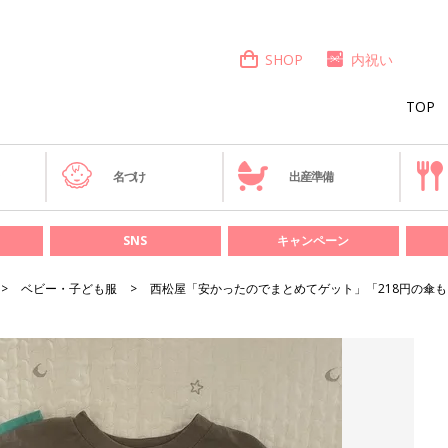
SHOP
内祝い
TOP
き
名づけ
出産準備
SNS
キャンペーン
ベビー・子ども服
西松屋「安かったのでまとめてゲット」「218円の傘も