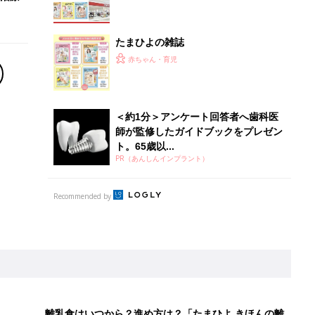
たまひよの雑誌
赤ちゃん・育児
＜約1分＞アンケート回答者へ歯科医
師が監修したガイドブックをプレゼン
ト。65歳以...
PR（あんしんインプラント）
Recommended by
離乳食はいつから？進め方は？「たまひよ きほんの離