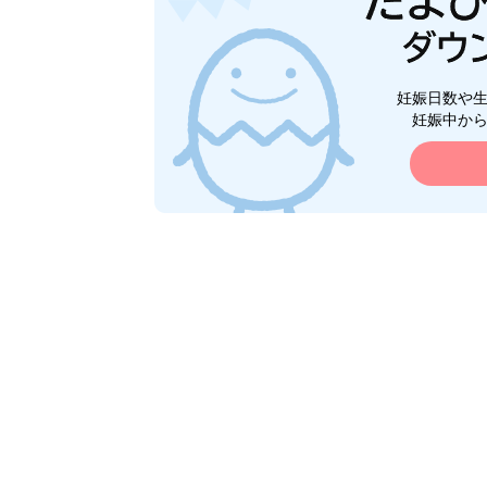
妊娠日数や
妊娠中か