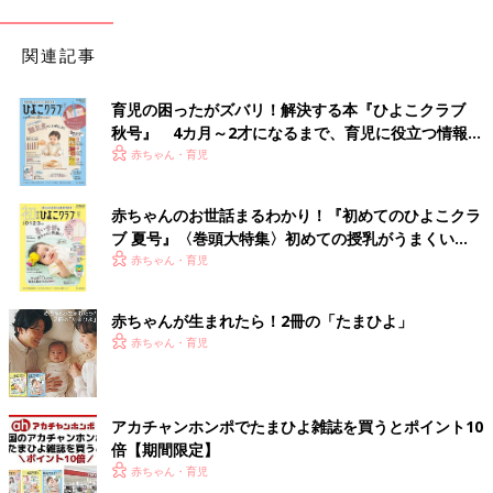
関連記事
育児の困ったがズバリ！解決する本『ひよこクラブ
秋号』 4カ月～2才になるまで、育児に役立つ情報が
いっぱい！
赤ちゃん・育児
赤ちゃんのお世話まるわかり！『初めてのひよこクラ
ブ 夏号』〈巻頭大特集〉初めての授乳がうまくい
く！ おっぱい・ミルクの基本と夏のトラブル 解決テ
赤ちゃん・育児
ク
赤ちゃんが生まれたら！2冊の「たまひよ」
赤ちゃん・育児
アカチャンホンポでたまひよ雑誌を買うとポイント10
倍【期間限定】
赤ちゃん・育児