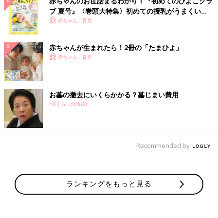
赤ちゃんのお世話まるわかり！『初めてのひよこクラ
ブ 夏号』〈巻頭大特集〉初めての授乳がうまくい
く！ おっぱい・ミルクの基本と夏のトラブル 解決テ
赤ちゃん・育児
ク
赤ちゃんが生まれたら！2冊の「たまひよ」
赤ちゃん・育児
お墓の撤去にいくらかかる？墓じまい費用
PR(くらしの話題)
Recommended by
ランキングをもっと見る