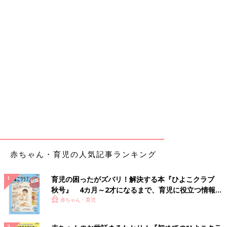
赤ちゃん・育児の人気記事ランキング
育児の困ったがズバリ！解決する本『ひよこクラブ
秋号』 4カ月～2才になるまで、育児に役立つ情報が
いっぱい！
赤ちゃん・育児