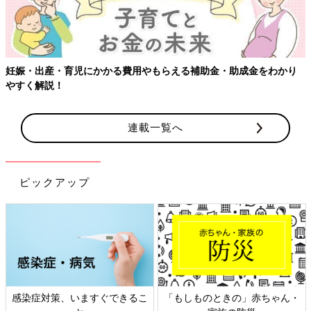
助成金をわかり
【ワクチン接種できるものも】妊婦の感染症対策、
連載一覧へ
ピックアップ
ものときの」赤ちゃん・
日本外来小児科学会リーフレッ
六星占術