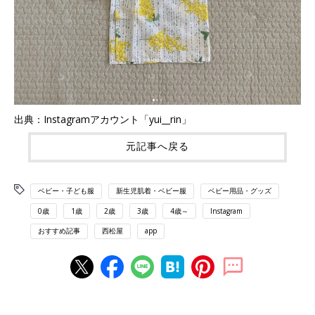
出典：Instagramアカウント「yui__rin」
元記事へ戻る
ベビー・子ども服
新生児肌着・ベビー服
ベビー用品・グッズ
0歳
1歳
2歳
3歳
4歳～
Instagram
おすすめ記事
西松屋
app