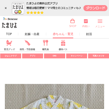
×
内祝い
SHOP
メニュー
TOP
妊娠・出産
赤ちゃん・育児
妊活
育児グッズ
病気・予防接種
離乳食
優待パス
ひよこクラブ
アプリ
SNS
キャンペーン
写真スタジオ