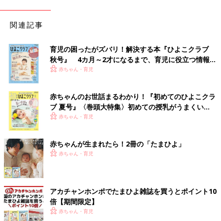
関連記事
育児の困ったがズバリ！解決する本『ひよこクラブ
秋号』 4カ月～2才になるまで、育児に役立つ情報が
いっぱい！
赤ちゃん・育児
赤ちゃんのお世話まるわかり！『初めてのひよこクラ
ブ 夏号』〈巻頭大特集〉初めての授乳がうまくい
く！ おっぱい・ミルクの基本と夏のトラブル 解決テ
赤ちゃん・育児
ク
赤ちゃんが生まれたら！2冊の「たまひよ」
赤ちゃん・育児
アカチャンホンポでたまひよ雑誌を買うとポイント10
倍【期間限定】
赤ちゃん・育児