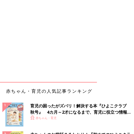
赤ちゃん・育児の人気記事ランキング
育児の困ったがズバリ！解決する本『ひよこクラブ
秋号』 4カ月～2才になるまで、育児に役立つ情報が
いっぱい！
赤ちゃん・育児