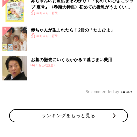
赤ちゃんのお世話まるわかり！『初めてのひよこクラ
ブ 夏号』〈巻頭大特集〉初めての授乳がうまくい
く！ おっぱい・ミルクの基本と夏のトラブル 解決テ
赤ちゃん・育児
ク
赤ちゃんが生まれたら！2冊の「たまひよ」
赤ちゃん・育児
お墓の撤去にいくらかかる？墓じまい費用
PR(くらしの話題)
Recommended by
ランキングをもっと見る