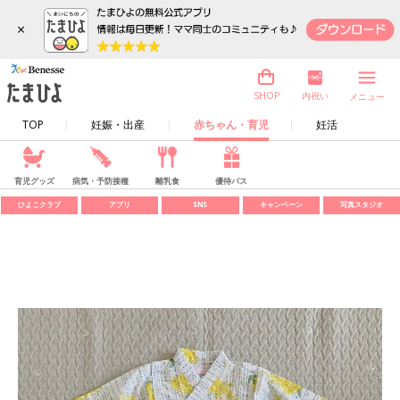
×
内祝い
SHOP
メニュー
TOP
妊娠・出産
赤ちゃん・育児
妊活
育児グッズ
病気・予防接種
離乳食
優待パス
ひよこクラブ
アプリ
SNS
キャンペーン
写真スタジオ