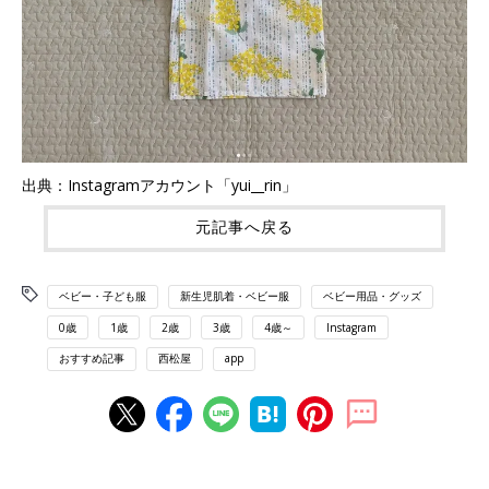
出典：Instagramアカウント「yui__rin」
元記事へ戻る
ベビー・子ども服
新生児肌着・ベビー服
ベビー用品・グッズ
0歳
1歳
2歳
3歳
4歳～
Instagram
おすすめ記事
西松屋
app