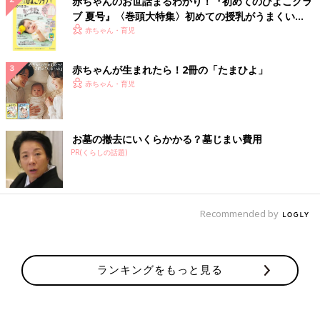
赤ちゃんのお世話まるわかり！『初めてのひよこクラ
ブ 夏号』〈巻頭大特集〉初めての授乳がうまくい
く！ おっぱい・ミルクの基本と夏のトラブル 解決テ
赤ちゃん・育児
ク
赤ちゃんが生まれたら！2冊の「たまひよ」
赤ちゃん・育児
お墓の撤去にいくらかかる？墓じまい費用
PR(くらしの話題)
Recommended by
ランキングをもっと見る