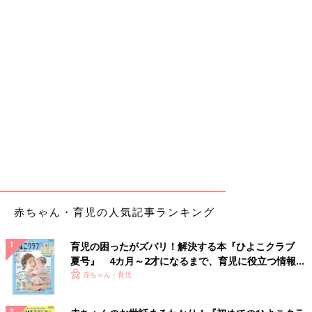
赤ちゃん・育児の人気記事ランキング
育児の困ったがズバリ！解決する本『ひよこクラブ
夏号』 4カ月～2才になるまで、育児に役立つ情報が
いっぱい！
赤ちゃん・育児