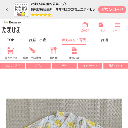
×
内祝い
SHOP
メニュー
TOP
妊娠・出産
赤ちゃん・育児
妊活
育児グッズ
病気・予防接種
離乳食
優待パス
ひよこクラブ
アプリ
SNS
キャンペーン
写真スタジオ