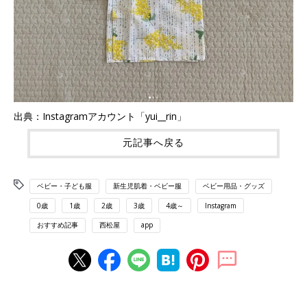
出典：Instagramアカウント「yui__rin」
元記事へ戻る
ベビー・子ども服
新生児肌着・ベビー服
ベビー用品・グッズ
0歳
1歳
2歳
3歳
4歳～
Instagram
おすすめ記事
西松屋
app