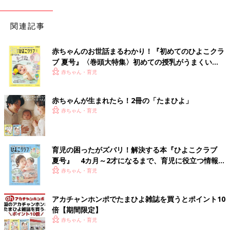
関連記事
赤ちゃんのお世話まるわかり！『初めてのひよこクラ
ブ 夏号』〈巻頭大特集〉初めての授乳がうまくい
く！ おっぱい・ミルクの基本と夏のトラブル 解決テ
赤ちゃん・育児
ク
赤ちゃんが生まれたら！2冊の「たまひよ」
赤ちゃん・育児
育児の困ったがズバリ！解決する本『ひよこクラブ
夏号』 4カ月～2才になるまで、育児に役立つ情報が
いっぱい！
赤ちゃん・育児
アカチャンホンポでたまひよ雑誌を買うとポイント10
倍【期間限定】
赤ちゃん・育児