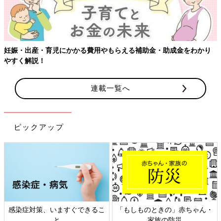
る費用やもらえる補助金・助成金をわかり
連載一覧へ
ピックアップ
すぐできるこ
「もしものときの」赤ちゃん・
日本外来小児科学会
家族の防災
ト検討会