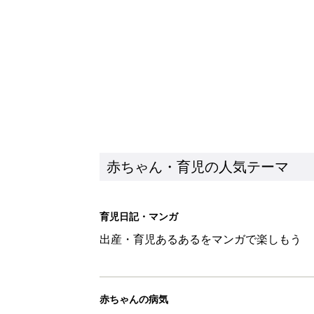
出産・育児あるあるをマンガで楽しもう
赤ちゃんの病気
赤ちゃんの病気や事故・ケガ、ホームケア
いてまとめました
新着記事
物価高の子育てどうする？60分
赤ちゃん・育児
8月5日生まれはこんな人 365