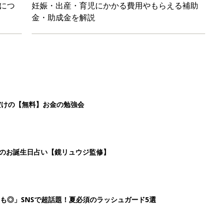
も◎」SNSで超話題！夏必須のラッシュガード5選
を守るためにやっておきたいダニ対策５【専門家】
4
5
6
7
>