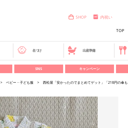
SHOP
内祝い
TOP
き
名づけ
出産準備
SNS
キャンペーン
ベビー・子ども服
西松屋「安かったのでまとめてゲット」「218円の傘も