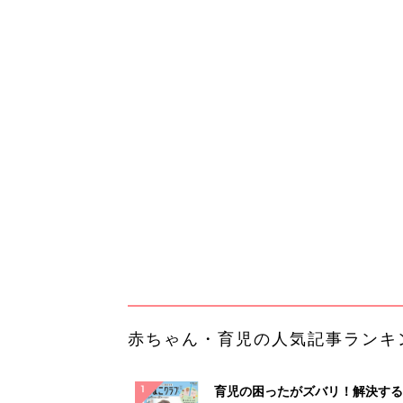
赤ちゃん・育児の人気記事ランキ
育児の困ったがズバリ！解決する
『ひよこクラブ 夏号』 4カ月～
赤ちゃん・育児
になるまで、育児に役立つ情報が
ぱい！
赤ちゃんのお世話まるわかり！『
てのひよこクラブ 夏号』〈巻頭
赤ちゃん・育児
集〉初めての授乳がうまくいく！
っぱい・ミルクの基本と夏のトラ
解決テク
赤ちゃんが生まれたら！2冊の「
ひよ」
赤ちゃん・育児
「え、こんなセールやってたの？
0％OFF以上が続々登場！Amazo
本気が...