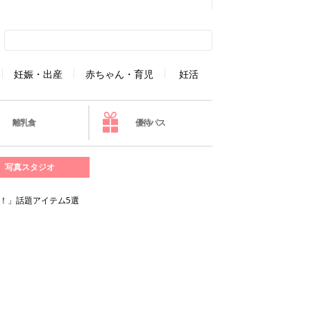
妊娠・出産
赤ちゃん・育児
妊活
離乳食
優待パス
写真スタジオ
！」話題アイテム5選