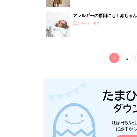
妊娠日数や
妊娠中か