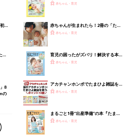
まるごと1冊“出産準備”の本『たまご
クラブ 夏号』〈スペシャル大特集〉
赤ちゃん・育児
夫婦で予習する 出産の教科書
【毎日変わる】Amazonタイムセール
が見逃せない！
PR（Amazon）
Recommended by
離乳食はいつから？進め方は？「たまひよ きほんの離
乳食」