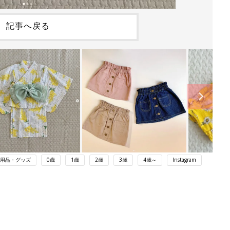
記事へ戻る
用品・グッズ
0歳
1歳
2歳
3歳
4歳～
Instagram