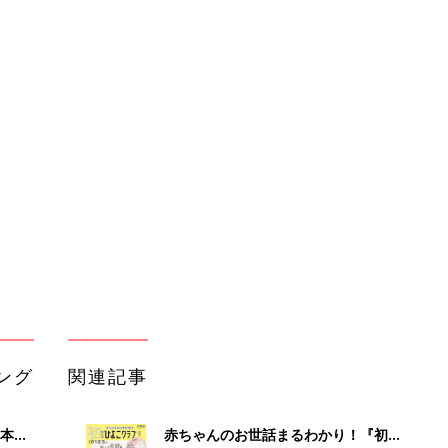
ング
関連記事
本
赤ちゃんのお世話まるわかり！『初め
2才
てのひよこクラブ 夏号』〈巻頭大特
赤ちゃん・育児
いっ
集〉初めての授乳がうまくいく！ お
っぱい・ミルクの基本と夏のトラブル
解決テク
初め
赤ちゃんが生まれたら！2冊の「たま
大特
ひよ」
赤ちゃん・育児
 お
ブル
たま
育児の困ったがズバリ！解決する本
『ひよこクラブ 秋号』 4カ月～2才
赤ちゃん・育児
になるまで、育児に役立つ情報がいっ
ぱい！
アカチャンホンポでたまひよ雑誌を買
」8
うとポイント10倍【期間限定】
赤ちゃん・育児
nの