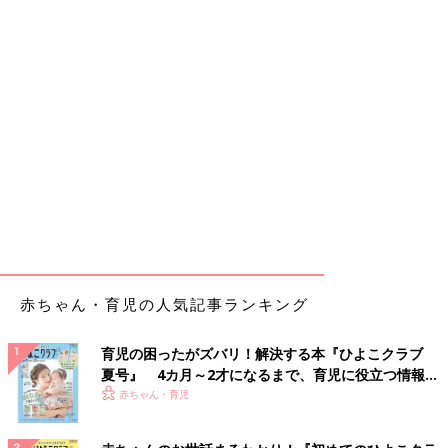
赤ちゃん・育児の人気記事ランキング
育児の困ったがズバリ！解決する本『ひよこクラブ
夏号』 4カ月～2才になるまで、育児に役立つ情報が
いっぱい！
赤ちゃん・育児