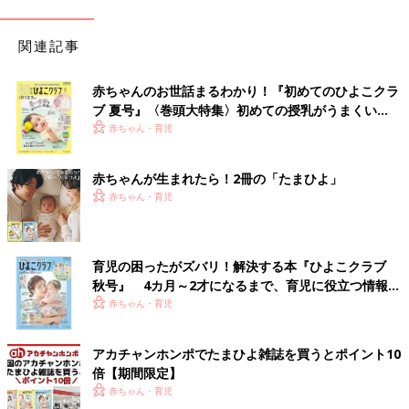
関連記事
赤ちゃんのお世話まるわかり！『初めてのひよこクラ
ブ 夏号』〈巻頭大特集〉初めての授乳がうまくい
く！ おっぱい・ミルクの基本と夏のトラブル 解決テ
赤ちゃん・育児
ク
赤ちゃんが生まれたら！2冊の「たまひよ」
赤ちゃん・育児
育児の困ったがズバリ！解決する本『ひよこクラブ
秋号』 4カ月～2才になるまで、育児に役立つ情報が
いっぱい！
赤ちゃん・育児
アカチャンホンポでたまひよ雑誌を買うとポイント10
倍【期間限定】
赤ちゃん・育児