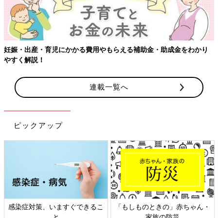
をわかり
連載一覧へ
ピックアップ
赤ちゃん・
日本外来小児科学会リーフレッ
六星占術 細木かおり
災
ト検討会
相談