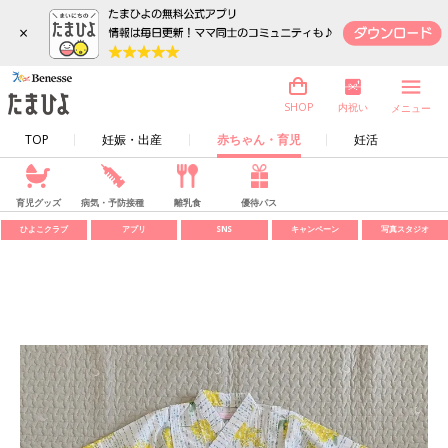
×
内祝い
SHOP
メニュー
TOP
妊娠・出産
赤ちゃん・育児
妊活
育児グッズ
病気・予防接種
離乳食
優待パス
ひよこクラブ
アプリ
SNS
キャンペーン
写真スタジオ