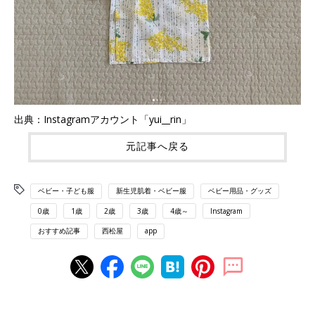
出典：Instagramアカウント「yui__rin」
元記事へ戻る
ベビー・子ども服
新生児肌着・ベビー服
ベビー用品・グッズ
0歳
1歳
2歳
3歳
4歳～
Instagram
おすすめ記事
西松屋
app