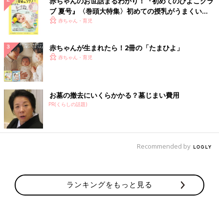
赤ちゃんのお世話まるわかり！『初めてのひよこクラ
ブ 夏号』〈巻頭大特集〉初めての授乳がうまくい
く！ おっぱい・ミルクの基本と夏のトラブル 解決テ
赤ちゃん・育児
ク
赤ちゃんが生まれたら！2冊の「たまひよ」
赤ちゃん・育児
お墓の撤去にいくらかかる？墓じまい費用
PR(くらしの話題)
Recommended by
ランキングをもっと見る