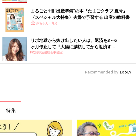
まるごと1冊“出産準備”の本『たまごクラブ 夏号』
〈スペシャル大特集〉夫婦で予習する 出産の教科書
赤ちゃん・育児
リボ地獄から抜け出したい人は、返済を3～6
ヶ月停止して『大幅に減額してから返済す...
PR(渋谷法務総合事務所)
Recommended by
特集