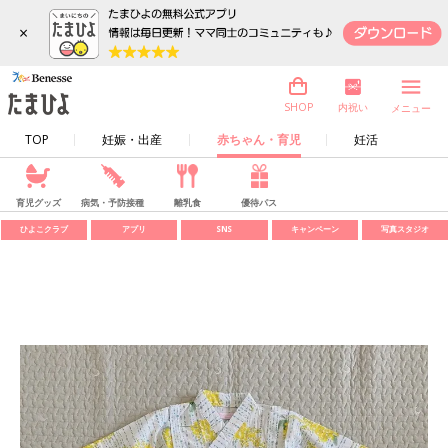
×
内祝い
SHOP
メニュー
TOP
妊娠・出産
赤ちゃん・育児
妊活
育児グッズ
病気・予防接種
離乳食
優待パス
ひよこクラブ
アプリ
SNS
キャンペーン
写真スタジオ