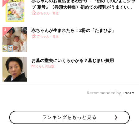
赤ちゃんのお世話まるわかり！『初めてのひよこクラ
ブ 夏号』〈巻頭大特集〉初めての授乳がうまくい
く！ おっぱい・ミルクの基本と夏のトラブル 解決テ
赤ちゃん・育児
ク
赤ちゃんが生まれたら！2冊の「たまひよ」
赤ちゃん・育児
お墓の撤去にいくらかかる？墓じまい費用
PR(くらしの話題)
Recommended by
ランキングをもっと見る