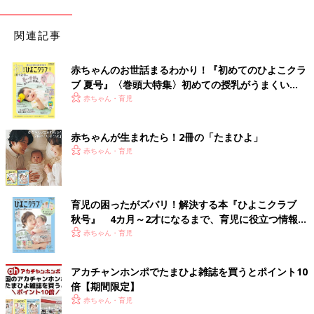
関連記事
赤ちゃんのお世話まるわかり！『初めてのひよこクラ
ブ 夏号』〈巻頭大特集〉初めての授乳がうまくい
く！ おっぱい・ミルクの基本と夏のトラブル 解決テ
赤ちゃん・育児
ク
赤ちゃんが生まれたら！2冊の「たまひよ」
赤ちゃん・育児
育児の困ったがズバリ！解決する本『ひよこクラブ
秋号』 4カ月～2才になるまで、育児に役立つ情報が
いっぱい！
赤ちゃん・育児
アカチャンホンポでたまひよ雑誌を買うとポイント10
倍【期間限定】
赤ちゃん・育児