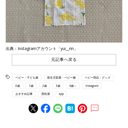
出典：Instagramアカウント「yui__rin」
元記事へ戻る
ベビー・子ども服
新生児肌着・ベビー服
ベビー用品・グッズ
0歳
1歳
2歳
3歳
4歳～
Instagram
おすすめ記事
西松屋
app