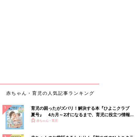
赤ちゃん・育児の人気記事ランキング
育児の困ったがズバリ！解決する本『ひよこクラブ
夏号』 4カ月～2才になるまで、育児に役立つ情報が
いっぱい！
赤ちゃん・育児