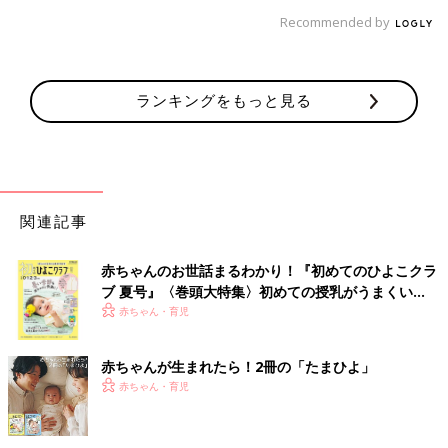
Recommended by
ランキングをもっと見る
関連記事
赤ちゃんのお世話まるわかり！『初めてのひよこクラ
ブ 夏号』〈巻頭大特集〉初めての授乳がうまくい
く！ おっぱい・ミルクの基本と夏のトラブル 解決テ
赤ちゃん・育児
ク
赤ちゃんが生まれたら！2冊の「たまひよ」
赤ちゃん・育児