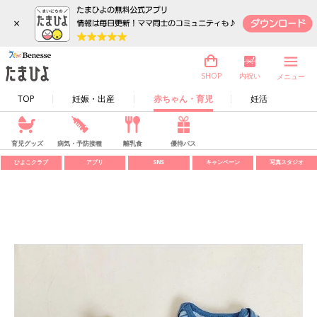
×
内祝い
SHOP
メニュー
TOP
妊娠・出産
赤ちゃん・育児
妊活
育児グッズ
病気・予防接種
離乳食
優待パス
ひよこクラブ
アプリ
SNS
キャンペーン
写真スタジオ