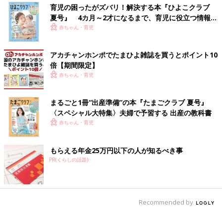
育児の困ったがズバリ！解決する本『ひよこクラブ
夏号』 4カ月～2才になるまで、育児に役立つ情報が
いっぱい！
赤ちゃん・育児
アカチャンホンポでたまひよ雑誌を買うとポイント10
倍【期間限定】
赤ちゃん・育児
まるごと1冊“出産準備”の本『たまごクラブ 夏号』
〈スペシャル大特集〉夫婦で予習する 出産の教科書
赤ちゃん・育児
もらえる年金25万円以下の人が知るべき事
PR(くらしの話題)
Recommended by