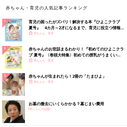
赤ちゃん・育児の人気記事ランキング
育児の困ったがズバリ！解決する本『ひよこクラブ
夏号』 4カ月～2才になるまで、育児に役立つ情報が
いっぱい！
赤ちゃん・育児
赤ちゃんのお世話まるわかり！『初めてのひよこクラ
ブ 夏号』〈巻頭大特集〉初めての授乳がうまくい
く！ おっぱい・ミルクの基本と夏のトラブル 解決テ
赤ちゃん・育児
ク
赤ちゃんが生まれたら！2冊の「たまひよ」
赤ちゃん・育児
お墓の撤去にいくらかかる？墓じまい費用
PR(くらしの話題)