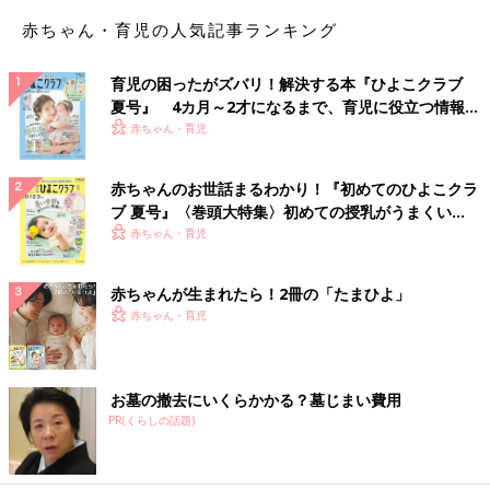
赤ちゃん・育児の人気記事ランキング
育児の困ったがズバリ！解決する本『ひよこクラブ
夏号』 4カ月～2才になるまで、育児に役立つ情報が
いっぱい！
赤ちゃん・育児
赤ちゃんのお世話まるわかり！『初めてのひよこクラ
ブ 夏号』〈巻頭大特集〉初めての授乳がうまくい
く！ おっぱい・ミルクの基本と夏のトラブル 解決テ
赤ちゃん・育児
ク
赤ちゃんが生まれたら！2冊の「たまひよ」
赤ちゃん・育児
お墓の撤去にいくらかかる？墓じまい費用
PR(くらしの話題)