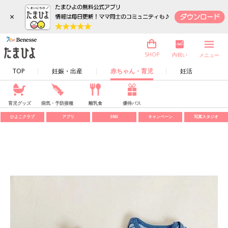
×
内祝い
SHOP
メニュー
TOP
妊娠・出産
赤ちゃん・育児
妊活
育児グッズ
病気・予防接種
離乳食
優待パス
ひよこクラブ
アプリ
SNS
キャンペーン
写真スタジオ