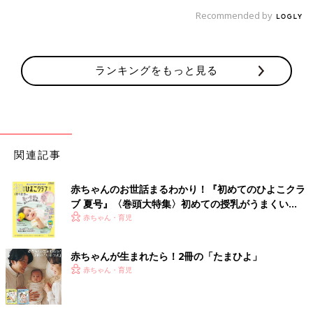
Recommended by
ランキングをもっと見る
関連記事
赤ちゃんのお世話まるわかり！『初めてのひよこクラ
ブ 夏号』〈巻頭大特集〉初めての授乳がうまくい
く！ おっぱい・ミルクの基本と夏のトラブル 解決テ
赤ちゃん・育児
ク
赤ちゃんが生まれたら！2冊の「たまひよ」
赤ちゃん・育児