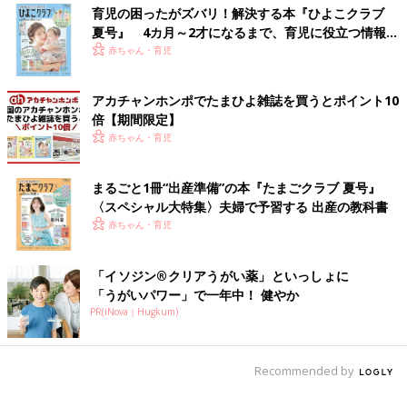
育児の困ったがズバリ！解決する本『ひよこクラブ
夏号』 4カ月～2才になるまで、育児に役立つ情報が
いっぱい！
赤ちゃん・育児
アカチャンホンポでたまひよ雑誌を買うとポイント10
倍【期間限定】
赤ちゃん・育児
まるごと1冊“出産準備”の本『たまごクラブ 夏号』
〈スペシャル大特集〉夫婦で予習する 出産の教科書
赤ちゃん・育児
「イソジン®クリアうがい薬」といっしょに
「うがいパワー」で一年中！ 健やか
PR(iNova｜Hugkum)
Recommended by