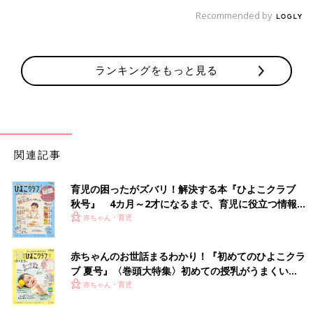
Recommended by
ランキングをもっと見る
関連記事
育児の困ったがズバリ！解決する本『ひよこクラブ
秋号』 4カ月～2才になるまで、育児に役立つ情報が
いっぱい！
赤ちゃん・育児
赤ちゃんのお世話まるわかり！『初めてのひよこクラ
ブ 夏号』〈巻頭大特集〉初めての授乳がうまくい
く！ おっぱい・ミルクの基本と夏のトラブル 解決テ
赤ちゃん・育児
ク