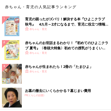
赤ちゃん・育児の人気記事ランキング
育児の困ったがズバリ！解決する本『ひよこクラブ
秋号』 4カ月～2才になるまで、育児に役立つ情報が
いっぱい！
赤ちゃん・育児
赤ちゃんのお世話まるわかり！『初めてのひよこクラ
ブ 夏号』〈巻頭大特集〉初めての授乳がうまくい
く！ おっぱい・ミルクの基本と夏のトラブル 解決テ
赤ちゃん・育児
ク
赤ちゃんが生まれたら！2冊の「たまひよ」
赤ちゃん・育児
お墓の撤去にいくらかかる？墓じまい費用
PR(くらしの話題)