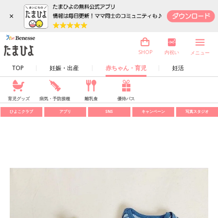
×
内祝い
SHOP
メニュー
TOP
妊娠・出産
赤ちゃん・育児
妊活
育児グッズ
病気・予防接種
離乳食
優待パス
ひよこクラブ
アプリ
SNS
キャンペーン
写真スタジオ