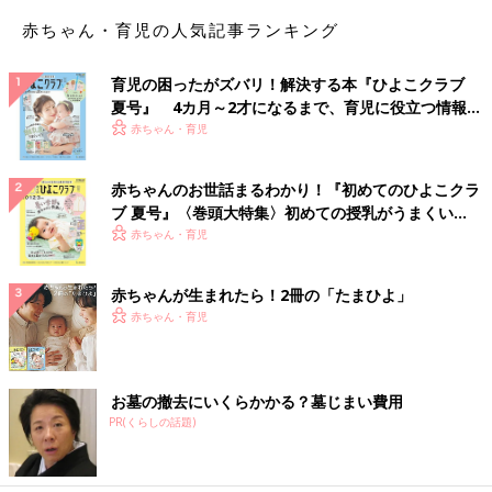
赤ちゃん・育児の人気記事ランキング
育児の困ったがズバリ！解決する本『ひよこクラブ
夏号』 4カ月～2才になるまで、育児に役立つ情報が
いっぱい！
赤ちゃん・育児
赤ちゃんのお世話まるわかり！『初めてのひよこクラ
ブ 夏号』〈巻頭大特集〉初めての授乳がうまくい
く！ おっぱい・ミルクの基本と夏のトラブル 解決テ
赤ちゃん・育児
ク
赤ちゃんが生まれたら！2冊の「たまひよ」
赤ちゃん・育児
お墓の撤去にいくらかかる？墓じまい費用
PR(くらしの話題)