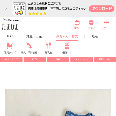
×
内祝い
SHOP
メニュー
TOP
妊娠・出産
赤ちゃん・育児
妊活
育児グッズ
病気・予防接種
離乳食
優待パス
ひよこクラブ
アプリ
SNS
キャンペーン
写真スタジオ