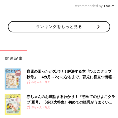
Recommended by
ランキングをもっと見る
関連記事
育児の困ったがズバリ！解決する本『ひよこクラブ
秋号』 4カ月～2才になるまで、育児に役立つ情報が
いっぱい！
赤ちゃん・育児
赤ちゃんのお世話まるわかり！『初めてのひよこクラ
ブ 夏号』〈巻頭大特集〉初めての授乳がうまくい
く！ おっぱい・ミルクの基本と夏のトラブル 解決テ
赤ちゃん・育児
ク