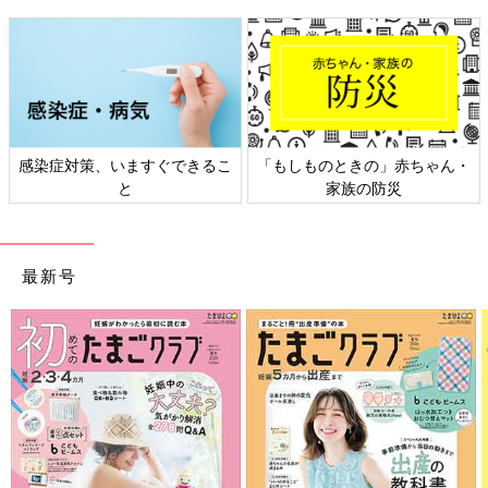
策、いますぐできるこ
「もしものときの」赤ちゃん・
日本外来小
と
家族の防災
最新号