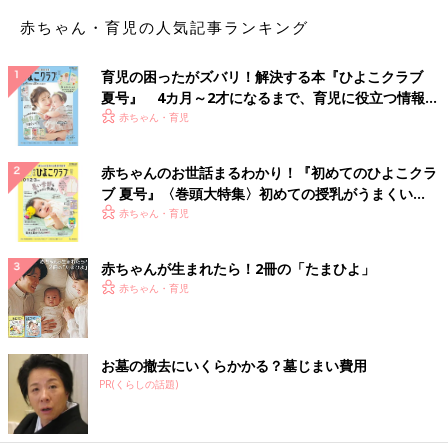
赤ちゃん・育児の人気記事ランキング
育児の困ったがズバリ！解決する本『ひよこクラブ
夏号』 4カ月～2才になるまで、育児に役立つ情報が
いっぱい！
赤ちゃん・育児
赤ちゃんのお世話まるわかり！『初めてのひよこクラ
ブ 夏号』〈巻頭大特集〉初めての授乳がうまくい
く！ おっぱい・ミルクの基本と夏のトラブル 解決テ
赤ちゃん・育児
ク
赤ちゃんが生まれたら！2冊の「たまひよ」
赤ちゃん・育児
お墓の撤去にいくらかかる？墓じまい費用
PR(くらしの話題)