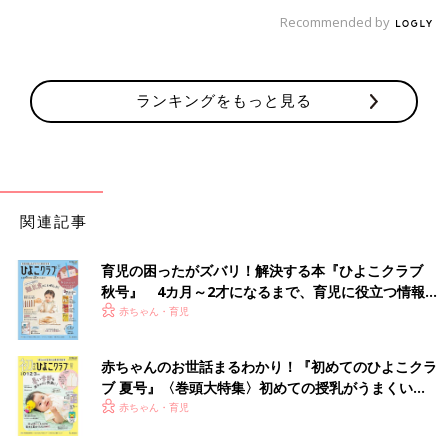
Recommended by
ランキングをもっと見る
関連記事
育児の困ったがズバリ！解決する本『ひよこクラブ
秋号』 4カ月～2才になるまで、育児に役立つ情報が
いっぱい！
赤ちゃん・育児
赤ちゃんのお世話まるわかり！『初めてのひよこクラ
ブ 夏号』〈巻頭大特集〉初めての授乳がうまくい
く！ おっぱい・ミルクの基本と夏のトラブル 解決テ
赤ちゃん・育児
ク