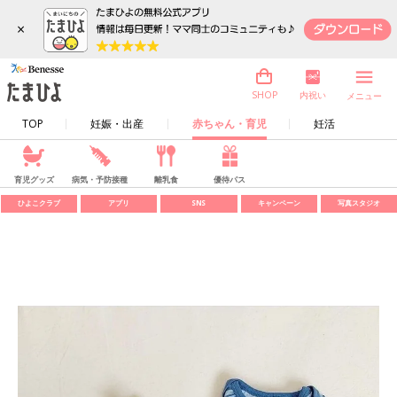
×
内祝い
SHOP
メニュー
TOP
妊娠・出産
赤ちゃん・育児
妊活
育児グッズ
病気・予防接種
離乳食
優待パス
ひよこクラブ
アプリ
SNS
キャンペーン
写真スタジオ