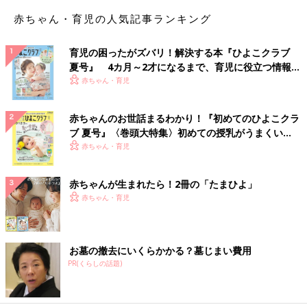
赤ちゃん・育児の人気記事ランキング
育児の困ったがズバリ！解決する本『ひよこクラブ
夏号』 4カ月～2才になるまで、育児に役立つ情報が
いっぱい！
赤ちゃん・育児
赤ちゃんのお世話まるわかり！『初めてのひよこクラ
ブ 夏号』〈巻頭大特集〉初めての授乳がうまくい
く！ おっぱい・ミルクの基本と夏のトラブル 解決テ
赤ちゃん・育児
ク
赤ちゃんが生まれたら！2冊の「たまひよ」
赤ちゃん・育児
お墓の撤去にいくらかかる？墓じまい費用
PR(くらしの話題)