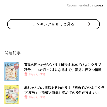
Recommended by
ランキングをもっと見る
関連記事
育児の困ったがズバリ！解決する本『ひよこクラブ
秋号』 4カ月～2才になるまで、育児に役立つ情報が
いっぱい！
赤ちゃん・育児
赤ちゃんのお世話まるわかり！『初めてのひよこクラ
ブ 夏号』〈巻頭大特集〉初めての授乳がうまくい
く！ おっぱい・ミルクの基本と夏のトラブル 解決テ
赤ちゃん・育児
ク