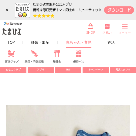
×
内祝い
SHOP
メニュー
TOP
妊娠・出産
赤ちゃん・育児
妊活
育児グッズ
病気・予防接種
離乳食
優待パス
ひよこクラブ
アプリ
SNS
キャンペーン
写真スタジオ