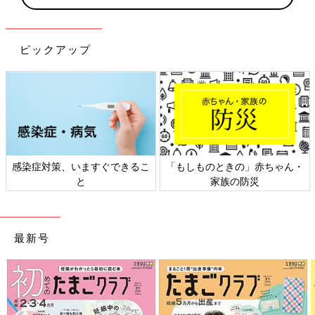
ピックアップ
ん・
日本外来小児科学会リーフレッ
六星占術 細木かおりさんの
ト検討会
相談
最新号