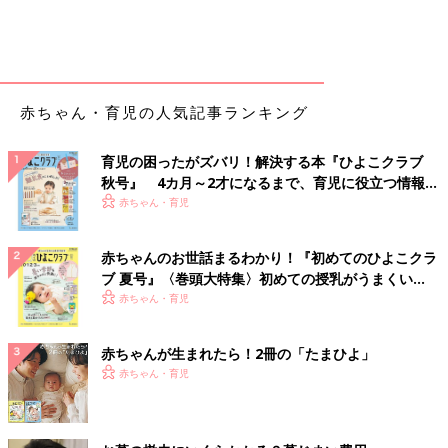
赤ちゃん・育児の人気記事ランキング
育児の困ったがズバリ！解決する本『ひよこクラブ
秋号』 4カ月～2才になるまで、育児に役立つ情報が
いっぱい！
赤ちゃん・育児
赤ちゃんのお世話まるわかり！『初めてのひよこクラ
ブ 夏号』〈巻頭大特集〉初めての授乳がうまくい
く！ おっぱい・ミルクの基本と夏のトラブル 解決テ
赤ちゃん・育児
ク
赤ちゃんが生まれたら！2冊の「たまひよ」
赤ちゃん・育児