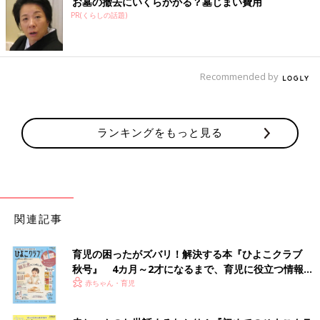
お墓の撤去にいくらかかる？墓じまい費用
PR(くらしの話題)
Recommended by
ランキングをもっと見る
関連記事
育児の困ったがズバリ！解決する本『ひよこクラブ
秋号』 4カ月～2才になるまで、育児に役立つ情報が
いっぱい！
赤ちゃん・育児