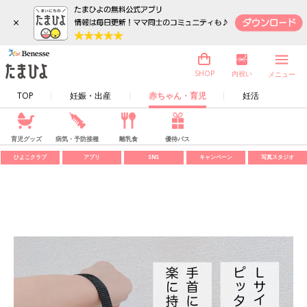
×
内祝い
SHOP
メニュー
TOP
妊娠・出産
赤ちゃん・育児
妊活
育児グッズ
病気・予防接種
離乳食
優待パス
ひよこクラブ
アプリ
SNS
キャンペーン
写真スタジオ