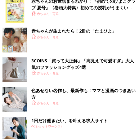
赤ちゃんのお世話まるわかり！『初めてのひよこクラ
ブ 夏号』〈巻頭大特集〉初めての授乳がうまくい
く！ おっぱい・ミルクの基本と夏のトラブル 解決テ
赤ちゃん・育児
ク
赤ちゃんが生まれたら！2冊の「たまひよ」
赤ちゃん・育児
3COINS「買って大正解」「高見えで可愛すぎ」大人
気のファッショングッズ4選
赤ちゃん・育児
色あせない名作も、最新作も！ママと漫画のつきあい
方
赤ちゃん・育児
1日だけ働きたい、を叶える求人サイト
PR(ショットワークス)