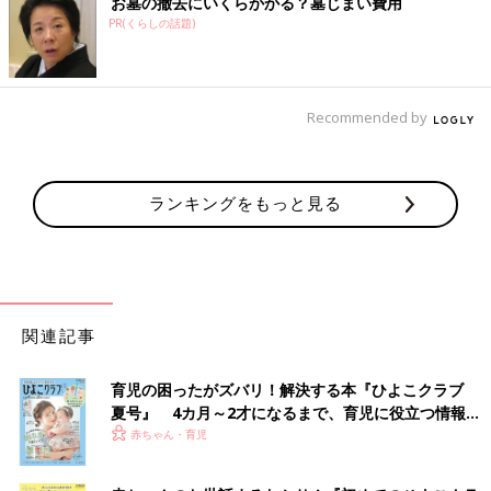
お墓の撤去にいくらかかる？墓じまい費用
PR(くらしの話題)
Recommended by
ランキングをもっと見る
関連記事
育児の困ったがズバリ！解決する本『ひよこクラブ
夏号』 4カ月～2才になるまで、育児に役立つ情報が
いっぱい！
赤ちゃん・育児