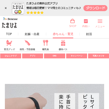
×
内祝い
SHOP
メニュー
TOP
妊娠・出産
赤ちゃん・育児
妊活
育児グッズ
病気・予防接種
離乳食
優待パス
ひよこクラブ
アプリ
SNS
キャンペーン
写真スタジオ