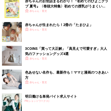
赤ちゃんのお世話まるわかり！『初めてのひよこクラ
ブ 夏号』〈巻頭大特集〉初めての授乳がうまくい
く！ おっぱい・ミルクの基本と夏のトラブル 解決テ
赤ちゃん・育児
ク
赤ちゃんが生まれたら！2冊の「たまひよ」
赤ちゃん・育児
3COINS「買って大正解」「高見えで可愛すぎ」大人
気のファッショングッズ4選
赤ちゃん・育児
色あせない名作も、最新作も！ママと漫画のつきあい
方
赤ちゃん・育児
明日働ける単発バイト求人サイト
PR(ショットワークス)