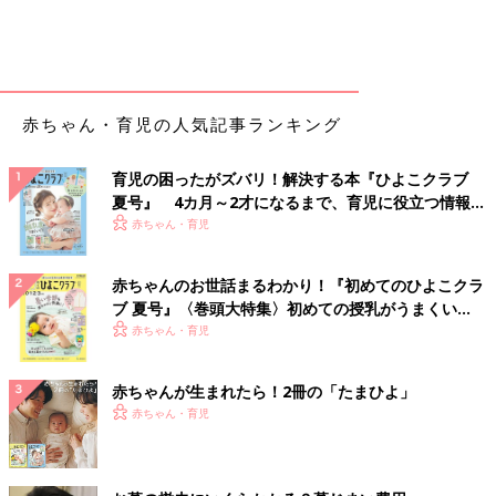
赤ちゃん・育児の人気記事ランキング
育児の困ったがズバリ！解決する本『ひよこクラブ
夏号』 4カ月～2才になるまで、育児に役立つ情報が
いっぱい！
赤ちゃん・育児
赤ちゃんのお世話まるわかり！『初めてのひよこクラ
ブ 夏号』〈巻頭大特集〉初めての授乳がうまくい
く！ おっぱい・ミルクの基本と夏のトラブル 解決テ
赤ちゃん・育児
ク
赤ちゃんが生まれたら！2冊の「たまひよ」
赤ちゃん・育児