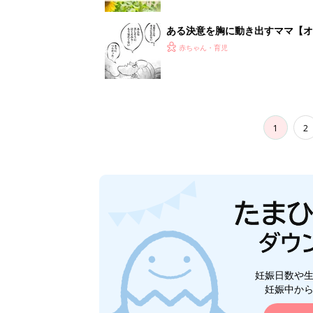
ある決意を胸に動き出すママ【オ
赤ちゃん・育児
1
2
妊娠日数や
妊娠中か