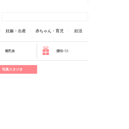
妊娠・出産
赤ちゃん・育児
妊活
離乳食
優待パス
写真スタジオ