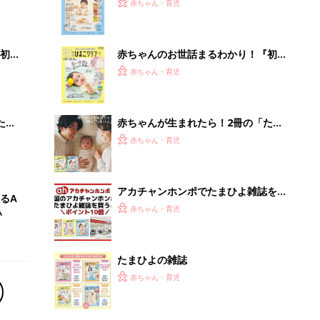
2才
『ひよこクラブ 秋号』 4カ月～2才
赤ちゃん・育児
いっ
になるまで、育児に役立つ情報がいっ
ぱい！
初め
赤ちゃんのお世話まるわかり！『初め
大特
てのひよこクラブ 夏号』〈巻頭大特
赤ちゃん・育児
 お
集〉初めての授乳がうまくいく！ お
ブル
っぱい・ミルクの基本と夏のトラブル
解決テク
たま
赤ちゃんが生まれたら！2冊の「たま
ひよ」
赤ちゃん・育児
アカチャンホンポでたまひよ雑誌を買
るA
うとポイント10倍【期間限定】
赤ちゃん・育児
い
たまひよの雑誌
赤ちゃん・育児