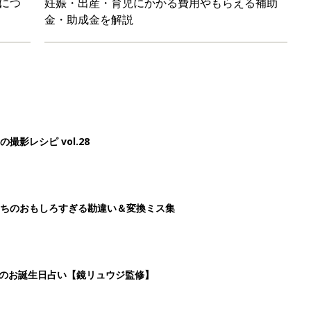
につ
妊娠・出産・育児にかかる費用やもらえる補助
金・助成金を解説
影レシピ vol.28
ちのおもしろすぎる勘違い＆変換ミス集
日のお誕生日占い【鏡リュウジ監修】