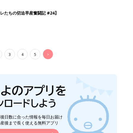
レたちの切迫早産奮闘記 #24】
3
4
5
>
生後日数に合った情報を毎日お届け
ら産後まで長く使える無料アプリ