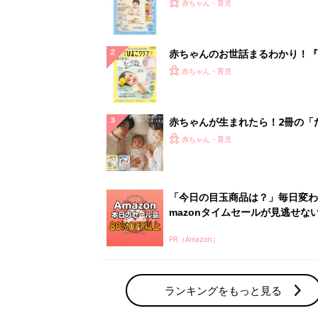
『ひよこクラブ 秋号』 4カ月～
赤ちゃん・育児
になるまで、育児に役立つ情報が
ぱい！
赤ちゃんのお世話まるわかり！『
てのひよこクラブ 夏号』〈巻頭
赤ちゃん・育児
集〉初めての授乳がうまくいく！
っぱい・ミルクの基本と夏のトラ
解決テク
赤ちゃんが生まれたら！2冊の「
ひよ」
赤ちゃん・育児
「今日の目玉商品は？」毎日変わ
mazonタイムセールが見逃せな
PR（Amazon）
ランキングをもっと見る