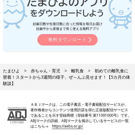
妊娠日数や生後日数に合った情報を毎日お届け
妊娠中から産後まで長く使える無料アプリ
無料ダウンロード
たまひよ
赤ちゃん・育児
離乳食
初めての離乳食に
密着！スタートから3週間の様子、ぜ～んぶ見せます！【5カ月の体
験談】
ＡＢＪマークは、この電子書店・電子書籍配信サービスが、
著作権者からコンテンツ使用許諾を得た正規版配信サービス
であることを示す登録商標（登録番号 第11091000号）です。
ABJマークの詳細、ABJマークを掲示しているサービスの一覧
はこちら→
https://aebs.or.jp/