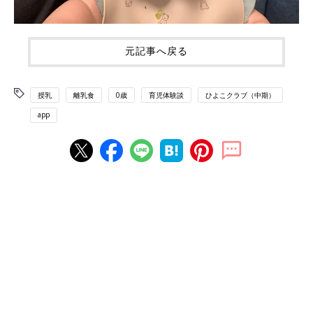
元記事へ戻る
授乳
離乳食
0歳
育児体験談
ひよこクラブ（中期）
app