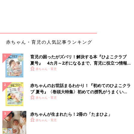
赤ちゃん・育児の人気記事ランキング
育児の困ったがズバリ！解決する本『ひよこクラブ
夏号』 4カ月～2才になるまで、育児に役立つ情報が
いっぱい！
赤ちゃん・育児
赤ちゃんのお世話まるわかり！『初めてのひよこクラ
ブ 夏号』〈巻頭大特集〉初めての授乳がうまくい
く！ おっぱい・ミルクの基本と夏のトラブル 解決テ
赤ちゃん・育児
ク
赤ちゃんが生まれたら！2冊の「たまひよ」
赤ちゃん・育児