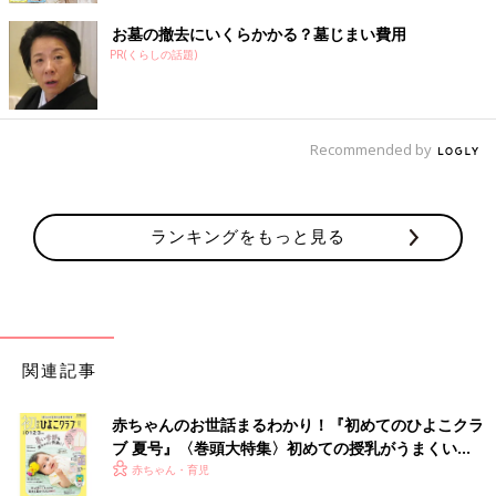
お墓の撤去にいくらかかる？墓じまい費用
PR(くらしの話題)
Recommended by
ランキングをもっと見る
関連記事
赤ちゃんのお世話まるわかり！『初めてのひよこクラ
ブ 夏号』〈巻頭大特集〉初めての授乳がうまくい
く！ おっぱい・ミルクの基本と夏のトラブル 解決テ
赤ちゃん・育児
ク