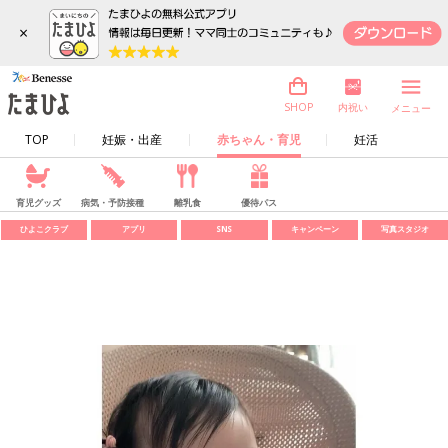
×
内祝い
SHOP
メニュー
TOP
妊娠・出産
赤ちゃん・育児
妊活
育児グッズ
病気・予防接種
離乳食
優待パス
ひよこクラブ
アプリ
SNS
キャンペーン
写真スタジオ