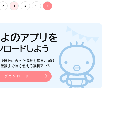
2
3
4
5
>
生後日数に合った情報を毎日お届け
ら産後まで長く使える無料アプリ
ダウンロード