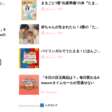
たま
まるごと1冊“出産準備”の本『たまご
クラブ 夏号』〈スペシャル大特集〉
赤ちゃん・育児
夫婦で予習する 出産の教科書
赤ちゃんが生まれたら！2冊の「たま
」8
ひよ」
赤ちゃん・育児
nの
バイリンガルでうたえる！にほんご
えいご おうたえほん（たまひよ おう
赤ちゃん・育児
た絵本）
「今日の目玉商品は？」毎日変わるA
mazonタイムセールが見逃せない
PR（Amazon）
Recommended by