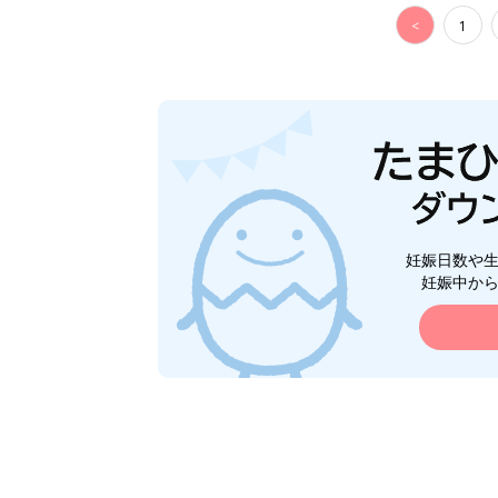
<
1
妊娠日数や
妊娠中か