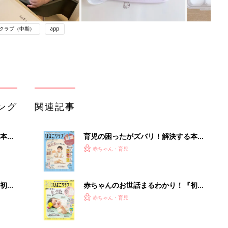
クラブ（中期）
app
ング
関連記事
本
育児の困ったがズバリ！解決する本
2才
『ひよこクラブ 秋号』 4カ月～2才
赤ちゃん・育児
いっ
になるまで、育児に役立つ情報がいっ
ぱい！
初め
赤ちゃんのお世話まるわかり！『初め
大特
てのひよこクラブ 夏号』〈巻頭大特
赤ちゃん・育児
 お
集〉初めての授乳がうまくいく！ お
ブル
っぱい・ミルクの基本と夏のトラブル
解決テク