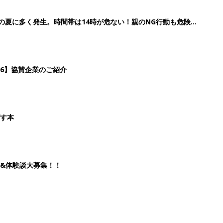
歳の夏に多く発生。時間帯は14時が危ない！親のNG行動も危険を
26】協賛企業のご紹介
ばす本
&体験談大募集！！