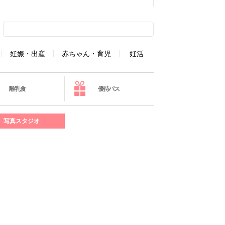
妊娠・出産
赤ちゃん・育児
妊活
離乳食
優待パス
写真スタジオ