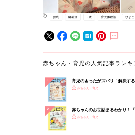
授乳
離乳食
0歳
育児体験談
ひよこ
赤ちゃん・育児の人気記事ランキ
育児の困ったがズバリ！解決する
『ひよこクラブ 秋号』 4カ月～
赤ちゃん・育児
になるまで、育児に役立つ情報が
ぱい！
赤ちゃんのお世話まるわかり！『
てのひよこクラブ 夏号』〈巻頭
赤ちゃん・育児
集〉初めての授乳がうまくいく！
っぱい・ミルクの基本と夏のトラ
解決テク