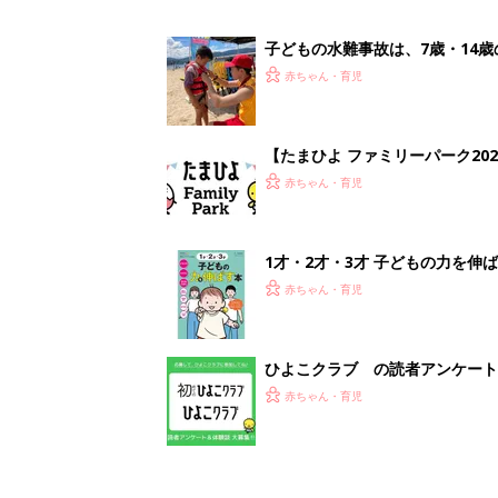
子どもの水難事故は、7歳・14
まねく【専門家】
赤ちゃん・育児
【たまひよ ファミリーパーク20
赤ちゃん・育児
1才・2才・3才 子どもの力を伸
赤ちゃん・育児
ひよこクラブ の読者アンケート
赤ちゃん・育児