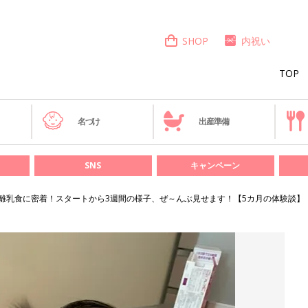
SHOP
内祝い
TOP
き
名づけ
出産準備
SNS
キャンペーン
離乳食に密着！スタートから3週間の様子、ぜ～んぶ見せます！【5カ月の体験談】