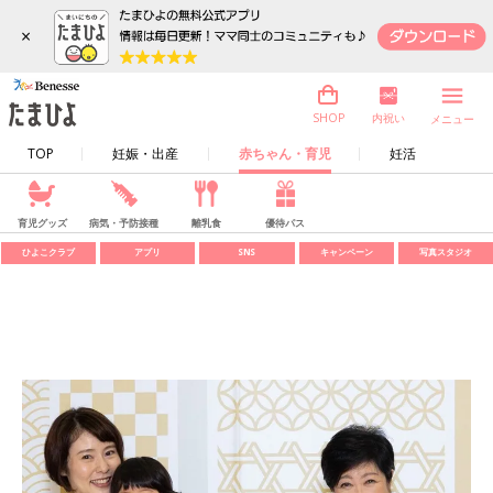
×
内祝い
SHOP
メニュー
TOP
妊娠・出産
赤ちゃん・育児
妊活
育児グッズ
病気・予防接種
離乳食
優待パス
ひよこクラブ
アプリ
SNS
キャンペーン
写真スタジオ