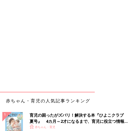
赤ちゃん・育児の人気記事ランキング
育児の困ったがズバリ！解決する本『ひよこクラブ
夏号』 4カ月～2才になるまで、育児に役立つ情報が
いっぱい！
赤ちゃん・育児