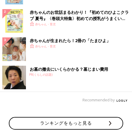
赤ちゃんのお世話まるわかり！『初めてのひよこクラ
ブ 夏号』〈巻頭大特集〉初めての授乳がうまくい
く！ おっぱい・ミルクの基本と夏のトラブル 解決テ
赤ちゃん・育児
ク
赤ちゃんが生まれたら！2冊の「たまひよ」
赤ちゃん・育児
お墓の撤去にいくらかかる？墓じまい費用
PR(くらしの話題)
Recommended by
ランキングをもっと見る