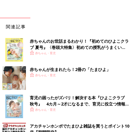
関連記事
赤ちゃんのお世話まるわかり！『初めてのひよこクラ
ブ 夏号』〈巻頭大特集〉初めての授乳がうまくい
く！ おっぱい・ミルクの基本と夏のトラブル 解決テ
赤ちゃん・育児
ク
赤ちゃんが生まれたら！2冊の「たまひよ」
赤ちゃん・育児
育児の困ったがズバリ！解決する本『ひよこクラブ
秋号』 4カ月～2才になるまで、育児に役立つ情報が
いっぱい！
赤ちゃん・育児
アカチャンホンポでたまひよ雑誌を買うとポイント10