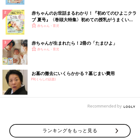
赤ちゃんのお世話まるわかり！『初めてのひよこクラ
ブ 夏号』〈巻頭大特集〉初めての授乳がうまくい
く！ おっぱい・ミルクの基本と夏のトラブル 解決テ
赤ちゃん・育児
ク
赤ちゃんが生まれたら！2冊の「たまひよ」
赤ちゃん・育児
お墓の撤去にいくらかかる？墓じまい費用
PR(くらしの話題)
Recommended by
ランキングをもっと見る