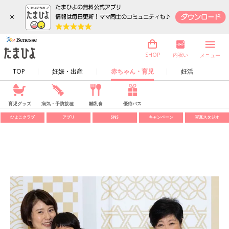
×
内祝い
SHOP
メニュー
TOP
妊娠・出産
赤ちゃん・育児
妊活
育児グッズ
病気・予防接種
離乳食
優待パス
ひよこクラブ
アプリ
SNS
キャンペーン
写真スタジオ