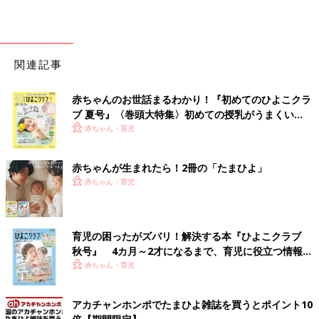
関連記事
赤ちゃんのお世話まるわかり！『初めてのひよこクラ
ブ 夏号』〈巻頭大特集〉初めての授乳がうまくい
く！ おっぱい・ミルクの基本と夏のトラブル 解決テ
赤ちゃん・育児
ク
赤ちゃんが生まれたら！2冊の「たまひよ」
赤ちゃん・育児
育児の困ったがズバリ！解決する本『ひよこクラブ
秋号』 4カ月～2才になるまで、育児に役立つ情報が
いっぱい！
赤ちゃん・育児
アカチャンホンポでたまひよ雑誌を買うとポイント10