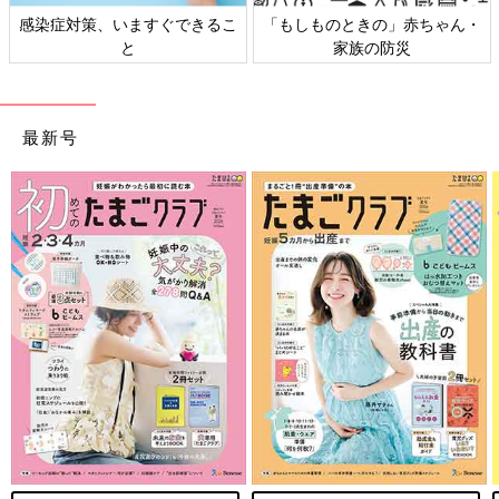
すぐできるこ
「もしものときの」赤ちゃん・
日本外来小児科学会
家族の防災
ト検討会
最新号