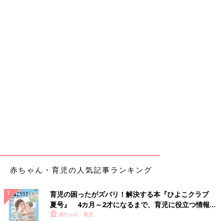
赤ちゃん・育児の人気記事ランキング
育児の困ったがズバリ！解決する本『ひよこクラブ
夏号』 4カ月～2才になるまで、育児に役立つ情報が
いっぱい！
赤ちゃん・育児