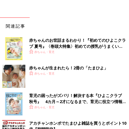
関連記事
赤ちゃんのお世話まるわかり！『初めてのひよこクラ
ブ 夏号』〈巻頭大特集〉初めての授乳がうまくい
く！ おっぱい・ミルクの基本と夏のトラブル 解決テ
赤ちゃん・育児
ク
赤ちゃんが生まれたら！2冊の「たまひよ」
赤ちゃん・育児
育児の困ったがズバリ！解決する本『ひよこクラブ
秋号』 4カ月～2才になるまで、育児に役立つ情報が
いっぱい！
赤ちゃん・育児
アカチャンホンポでたまひよ雑誌を買うとポイント10