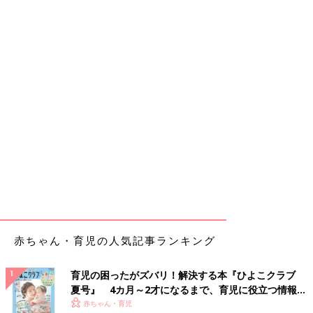
赤ちゃん・育児の人気記事ランキング
育児の困ったがズバリ！解決する本『ひよこクラブ
夏号』 4カ月～2才になるまで、育児に役立つ情報が
いっぱい！
赤ちゃん・育児