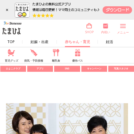
×
内祝い
SHOP
メニュー
TOP
妊娠・出産
赤ちゃん・育児
妊活
育児グッズ
病気・予防接種
離乳食
優待パス
ひよこクラブ
アプリ
SNS
キャンペーン
写真スタジオ