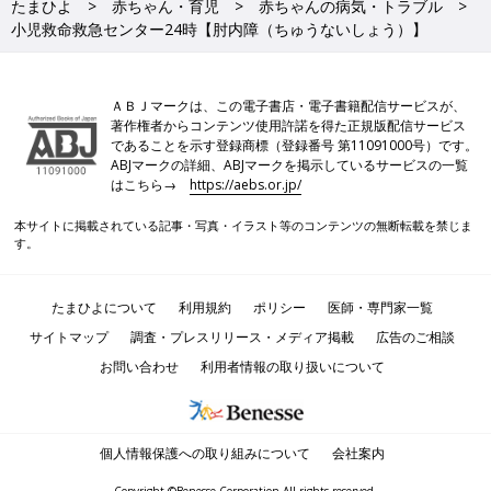
たまひよ
赤ちゃん・育児
赤ちゃんの病気・トラブル
小児救命救急センター24時【肘内障（ちゅうないしょう）】
ＡＢＪマークは、この電子書店・電子書籍配信サービスが、
著作権者からコンテンツ使用許諾を得た正規版配信サービス
であることを示す登録商標（登録番号 第11091000号）です。
ABJマークの詳細、ABJマークを掲示しているサービスの一覧
はこちら→
https://aebs.or.jp/
本サイトに掲載されている記事・写真・イラスト等のコンテンツの無断転載を禁じま
す。
たまひよについて
利用規約
ポリシー
医師・専門家一覧
サイトマップ
調査・プレスリリース・メディア掲載
広告のご相談
お問い合わせ
利用者情報の取り扱いについて
個人情報保護への取り組みについて
会社案内
Copyright ©Benesse Corporation All rights reserved.