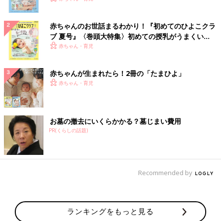
赤ちゃんのお世話まるわかり！『初めてのひよこクラ
ブ 夏号』〈巻頭大特集〉初めての授乳がうまくい
く！ おっぱい・ミルクの基本と夏のトラブル 解決テ
赤ちゃん・育児
ク
赤ちゃんが生まれたら！2冊の「たまひよ」
赤ちゃん・育児
お墓の撤去にいくらかかる？墓じまい費用
PR(くらしの話題)
Recommended by
ランキングをもっと見る