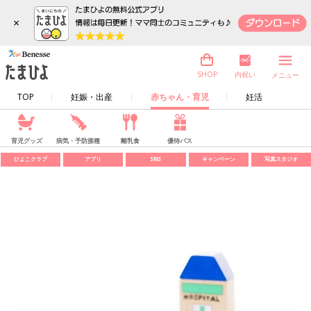
×
内祝い
SHOP
メニュー
TOP
妊娠・出産
赤ちゃん・育児
妊活
育児グッズ
病気・予防接種
離乳食
優待パス
ひよこクラブ
アプリ
SNS
キャンペーン
写真スタジオ