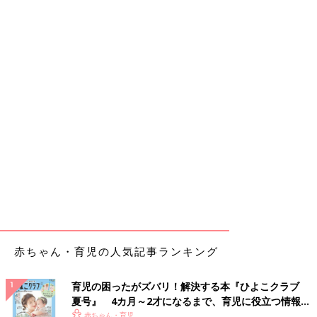
赤ちゃん・育児の人気記事ランキング
育児の困ったがズバリ！解決する本『ひよこクラブ
夏号』 4カ月～2才になるまで、育児に役立つ情報が
いっぱい！
赤ちゃん・育児