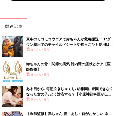
関連記事
真冬のモコモコウエアで赤ちゃんが救急搬送･･･!?ダ
ウン着用でのチャイルドシートや抱っこひも使用は危
険【小児科医】
赤ちゃん・育児
赤ちゃんの骨・関節の病気 肘内障の症状とケア【医
師監修】
赤ちゃん・育児
ある日から､毎朝泣きじゃくり､幼稚園に登園できなく
なった女の子｡どう対応する？【小児神経科医が伝え
る〜親子のゆくり〜】
赤ちゃん・育児
【医師監修】赤ちゃん 腕・あし・首がおかしい 原