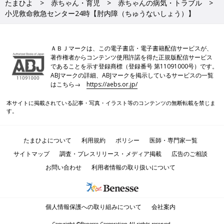
たまひよ
赤ちゃん・育児
赤ちゃんの病気・トラブル
小児救命救急センター24時【肘内障（ちゅうないしょう）】
ＡＢＪマークは、この電子書店・電子書籍配信サービスが、
著作権者からコンテンツ使用許諾を得た正規版配信サービス
であることを示す登録商標（登録番号 第11091000号）です。
ABJマークの詳細、ABJマークを掲示しているサービスの一覧
はこちら→
https://aebs.or.jp/
本サイトに掲載されている記事・写真・イラスト等のコンテンツの無断転載を禁じま
す。
たまひよについて
利用規約
ポリシー
医師・専門家一覧
サイトマップ
調査・プレスリリース・メディア掲載
広告のご相談
お問い合わせ
利用者情報の取り扱いについて
個人情報保護への取り組みについて
会社案内
Copyright ©Benesse Corporation All rights reserved.