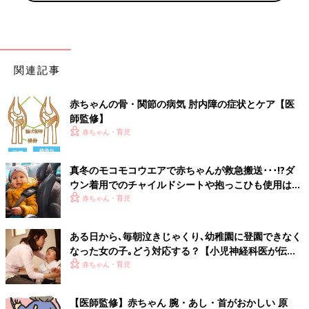
関連記事
赤ちゃんの骨・関節の病気 肘内障の症状とケア【医
師監修】
赤ちゃん・育児
真冬のモコモコウエアで赤ちゃんが救急搬送･･･!?ダ
ウン着用でのチャイルドシートや抱っこひも使用は危
険【小児科医】
赤ちゃん・育児
ある日から､毎朝泣きじゃくり､幼稚園に登園できなく
なった女の子｡どう対応する？【小児神経科医が伝え
る〜親子のゆくり〜】
赤ちゃん・育児
【医師監修】赤ちゃん 腕・あし・首がおかしい 原