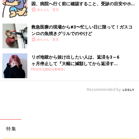
因、病院へ行く前に確認すること、受診の目安やホー
ムケア
赤ちゃん・育児
救急医療の現場から#3〜忙しい日に限って！ガスコ
ンロの魚焼きグリルでのやけど
赤ちゃん・育児
リボ地獄から抜け出したい人は、返済を3～6
ヶ月停止して『大幅に減額してから返済す...
PR(渋谷法務総合事務所)
Recommended by
特集