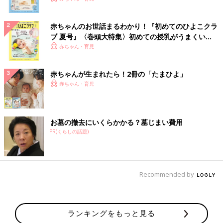
赤ちゃんのお世話まるわかり！『初めてのひよこクラ
ブ 夏号』〈巻頭大特集〉初めての授乳がうまくい
く！ おっぱい・ミルクの基本と夏のトラブル 解決テ
赤ちゃん・育児
ク
赤ちゃんが生まれたら！2冊の「たまひよ」
赤ちゃん・育児
お墓の撤去にいくらかかる？墓じまい費用
PR(くらしの話題)
Recommended by
ランキングをもっと見る