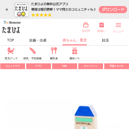
×
内祝い
SHOP
メニュー
TOP
妊娠・出産
赤ちゃん・育児
妊活
育児グッズ
病気・予防接種
離乳食
優待パス
ひよこクラブ
アプリ
SNS
キャンペーン
写真スタジオ