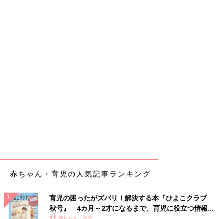
赤ちゃん・育児の人気記事ランキング
育児の困ったがズバリ！解決する本『ひよこクラブ
秋号』 4カ月～2才になるまで、育児に役立つ情報が
いっぱい！
赤ちゃん・育児