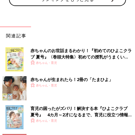
関連記事
赤ちゃんのお世話まるわかり！『初めてのひよこクラ
ブ 夏号』〈巻頭大特集〉初めての授乳がうまくい
く！ おっぱい・ミルクの基本と夏のトラブル 解決テ
赤ちゃん・育児
ク
赤ちゃんが生まれたら！2冊の「たまひよ」
赤ちゃん・育児
育児の困ったがズバリ！解決する本『ひよこクラブ
夏号』 4カ月～2才になるまで、育児に役立つ情報が
いっぱい！
赤ちゃん・育児