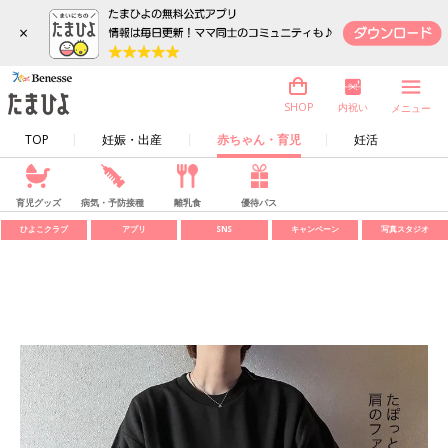
×
内祝い
SHOP
メニュー
TOP
妊娠・出産
赤ちゃん・育児
妊活
育児グッズ
病気・予防接種
離乳食
優待パス
ひよこクラブ
アプリ
SNS
キャンペーン
写真スタジオ