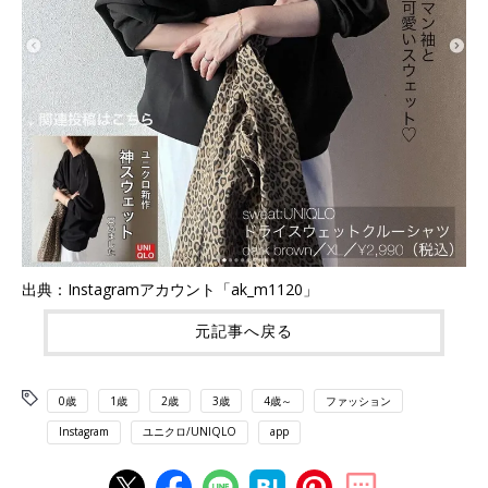
出典：Instagramアカウント「ak_m1120」
元記事へ戻る
0歳
1歳
2歳
3歳
4歳～
ファッション
Instagram
ユニクロ/UNIQLO
app