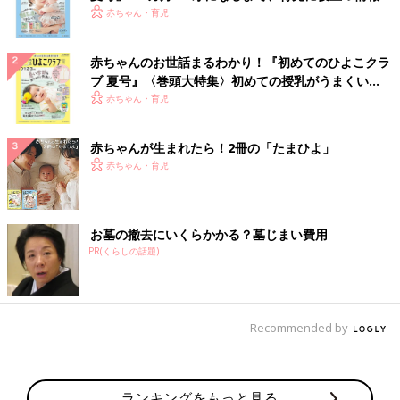
いっぱい！
赤ちゃん・育児
赤ちゃんのお世話まるわかり！『初めてのひよこクラ
ブ 夏号』〈巻頭大特集〉初めての授乳がうまくい
く！ おっぱい・ミルクの基本と夏のトラブル 解決テ
赤ちゃん・育児
ク
赤ちゃんが生まれたら！2冊の「たまひよ」
赤ちゃん・育児
お墓の撤去にいくらかかる？墓じまい費用
PR(くらしの話題)
Recommended by
ランキングをもっと見る