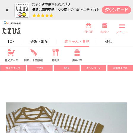
×
内祝い
SHOP
メニュー
TOP
妊娠・出産
赤ちゃん・育児
妊活
育児グッズ
病気・予防接種
離乳食
優待パス
ひよこクラブ
アプリ
SNS
キャンペーン
写真スタジオ