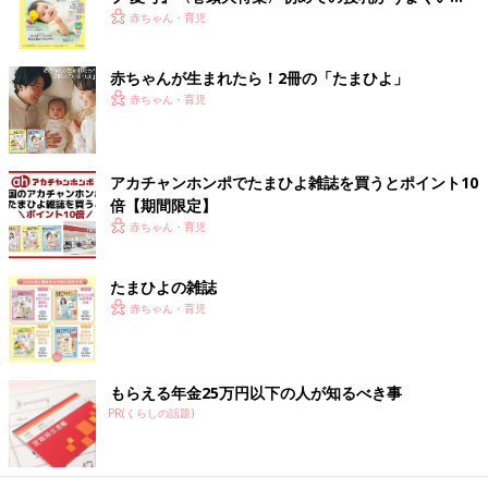
く！ おっぱい・ミルクの基本と夏のトラブル 解決テ
赤ちゃん・育児
ク
赤ちゃんが生まれたら！2冊の「たまひよ」
赤ちゃん・育児
アカチャンホンポでたまひよ雑誌を買うとポイント10
倍【期間限定】
赤ちゃん・育児
たまひよの雑誌
赤ちゃん・育児
もらえる年金25万円以下の人が知るべき事
PR(くらしの話題)