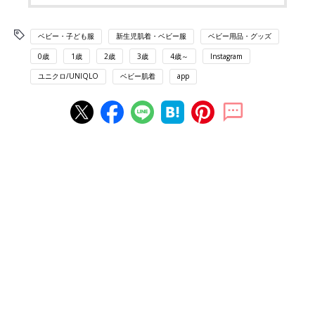
ベビー・子ども服
新生児肌着・ベビー服
ベビー用品・グッズ
0歳
1歳
2歳
3歳
4歳～
Instagram
ユニクロ/UNIQLO
ベビー肌着
app