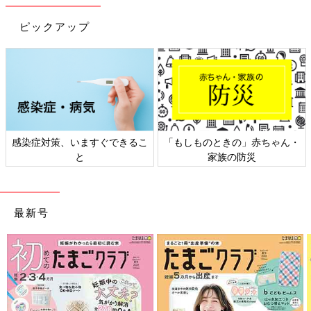
ピックアップ
赤ちゃん・
日本外来小児科学会リーフレッ
六星占術 細木かおり
災
ト検討会
相談
最新号