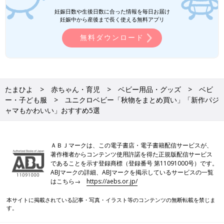
妊娠日数や生後日数に合った情報を毎日お届け
妊娠中から産後まで長く使える無料アプリ
無料ダウンロード
たまひよ
赤ちゃん・育児
ベビー用品・グッズ
ベビ
ー・子ども服
ユニクロベビー「秋物をまとめ買い」「新作パジ
ャマもかわいい」おすすめ5選
ＡＢＪマークは、この電子書店・電子書籍配信サービスが、
著作権者からコンテンツ使用許諾を得た正規版配信サービス
であることを示す登録商標（登録番号 第11091000号）です。
ABJマークの詳細、ABJマークを掲示しているサービスの一覧
はこちら→
https://aebs.or.jp/
本サイトに掲載されている記事・写真・イラスト等のコンテンツの無断転載を禁じま
す。