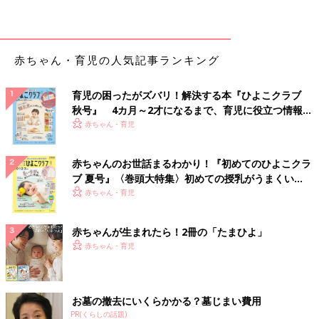
赤ちゃん・育児の人気記事ランキング
育児の困ったがズバリ！解決する本『ひよこクラブ
秋号』 4カ月～2才になるまで、育児に役立つ情報が
いっぱい！
赤ちゃん・育児
赤ちゃんのお世話まるわかり！『初めてのひよこクラ
ブ 夏号』〈巻頭大特集〉初めての授乳がうまくい
く！ おっぱい・ミルクの基本と夏のトラブル 解決テ
赤ちゃん・育児
ク
赤ちゃんが生まれたら！2冊の「たまひよ」
赤ちゃん・育児
お墓の撤去にいくらかかる？墓じまい費用
PR(くらしの話題)