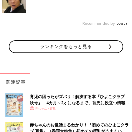
Recommended by
ランキングをもっと見る
関連記事
育児の困ったがズバリ！解決する本『ひよこクラブ
秋号』 4カ月～2才になるまで、育児に役立つ情報が
いっぱい！
赤ちゃん・育児
赤ちゃんのお世話まるわかり！『初めてのひよこクラ
ブ 夏号』〈巻頭大特集〉初めての授乳がうまくい