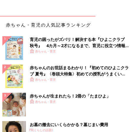
赤ちゃん・育児の人気記事ランキング
育児の困ったがズバリ！解決する本『ひよこクラブ
秋号』 4カ月～2才になるまで、育児に役立つ情報が
いっぱい！
赤ちゃん・育児
赤ちゃんのお世話まるわかり！『初めてのひよこクラ
ブ 夏号』〈巻頭大特集〉初めての授乳がうまくい
く！ おっぱい・ミルクの基本と夏のトラブル 解決テ
赤ちゃん・育児
ク
赤ちゃんが生まれたら！2冊の「たまひよ」
赤ちゃん・育児
お墓の撤去にいくらかかる？墓じまい費用
PR(くらしの話題)