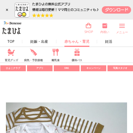
×
内祝い
SHOP
メニュー
TOP
妊娠・出産
赤ちゃん・育児
妊活
育児グッズ
病気・予防接種
離乳食
優待パス
ひよこクラブ
アプリ
SNS
キャンペーン
写真スタジオ