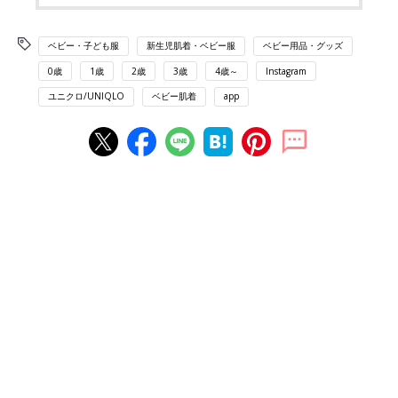
ベビー・子ども服
新生児肌着・ベビー服
ベビー用品・グッズ
0歳
1歳
2歳
3歳
4歳～
Instagram
ユニクロ/UNIQLO
ベビー肌着
app