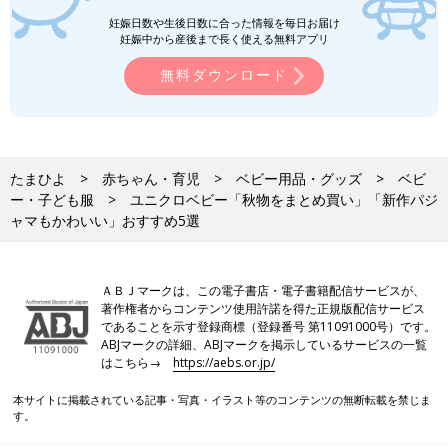
妊娠日数や生後日数に合った情報を毎日お届け
妊娠中から産後まで長く使える無料アプリ
無料ダウンロード
たまひよ
赤ちゃん・育児
ベビー用品・グッズ
ベビ
ー・子ども服
ユニクロベビー「秋物をまとめ買い」「新作パジ
ャマもかわいい」おすすめ5選
ＡＢＪマークは、この電子書店・電子書籍配信サービスが、
著作権者からコンテンツ使用許諾を得た正規版配信サービス
であることを示す登録商標（登録番号 第11091000号）です。
ABJマークの詳細、ABJマークを掲示しているサービスの一覧
はこちら→
https://aebs.or.jp/
本サイトに掲載されている記事・写真・イラスト等のコンテンツの無断転載を禁じま
す。