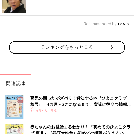
Recommended by
ランキングをもっと見る
関連記事
育児の困ったがズバリ！解決する本『ひよこクラブ
秋号』 4カ月～2才になるまで、育児に役立つ情報が
いっぱい！
赤ちゃん・育児
赤ちゃんのお世話まるわかり！『初めてのひよこクラ
ブ 夏号』〈巻頭大特集〉初めての授乳がうまくい