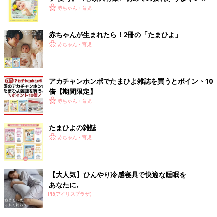
く！ おっぱい・ミルクの基本と夏のトラブル 解決テ
赤ちゃん・育児
ク
赤ちゃんが生まれたら！2冊の「たまひよ」
赤ちゃん・育児
アカチャンホンポでたまひよ雑誌を買うとポイント10
倍【期間限定】
赤ちゃん・育児
たまひよの雑誌
赤ちゃん・育児
【大人気】ひんやり冷感寝具で快適な睡眠を
あなたに。
PR(アイリスプラザ)