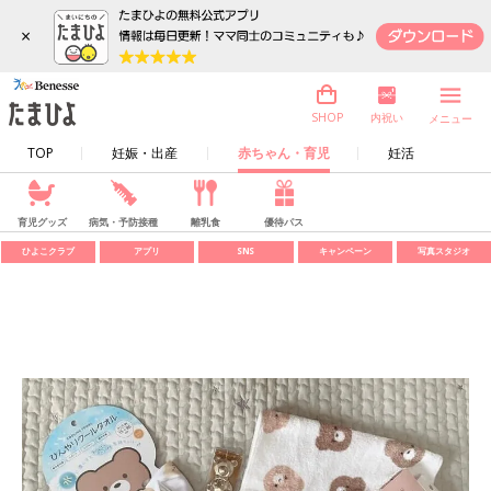
×
内祝い
SHOP
メニュー
TOP
妊娠・出産
赤ちゃん・育児
妊活
育児グッズ
病気・予防接種
離乳食
優待パス
ひよこクラブ
アプリ
SNS
キャンペーン
写真スタジオ