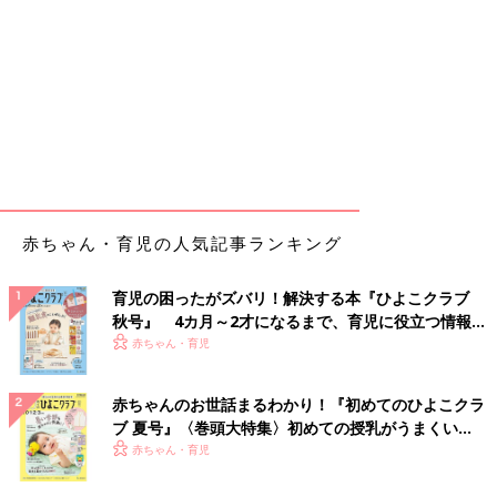
赤ちゃん・育児の人気記事ランキング
育児の困ったがズバリ！解決する本『ひよこクラブ
秋号』 4カ月～2才になるまで、育児に役立つ情報が
いっぱい！
赤ちゃん・育児
赤ちゃんのお世話まるわかり！『初めてのひよこクラ
ブ 夏号』〈巻頭大特集〉初めての授乳がうまくい
く！ おっぱい・ミルクの基本と夏のトラブル 解決テ
赤ちゃん・育児
ク