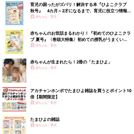
育児の困ったがズバリ！解決する本『ひよこクラブ
秋号』 4カ月～2才になるまで、育児に役立つ情報が
いっぱい！
赤ちゃん・育児
赤ちゃんのお世話まるわかり！『初めてのひよこクラ
ブ 夏号』〈巻頭大特集〉初めての授乳がうまくい
く！ おっぱい・ミルクの基本と夏のトラブル 解決テ
赤ちゃん・育児
ク
赤ちゃんが生まれたら！2冊の「たまひよ」
赤ちゃん・育児
アカチャンホンポでたまひよ雑誌を買うとポイント10
倍【期間限定】
赤ちゃん・育児
たまひよの雑誌
赤ちゃん・育児