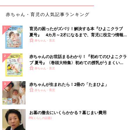
赤ちゃん・育児の人気記事ランキング
育児の困ったがズバリ！解決する本『ひよこクラブ
夏号』 4カ月～2才になるまで、育児に役立つ情報が
いっぱい！
赤ちゃん・育児
赤ちゃんのお世話まるわかり！『初めてのひよこクラ
ブ 夏号』〈巻頭大特集〉初めての授乳がうまくい
く！ おっぱい・ミルクの基本と夏のトラブル 解決テ
赤ちゃん・育児
ク
赤ちゃんが生まれたら！2冊の「たまひよ」
赤ちゃん・育児
お墓の撤去にいくらかかる？墓じまい費用
PR(くらしの話題)