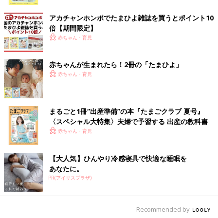
ク
アカチャンホンポでたまひよ雑誌を買うとポイント10
倍【期間限定】
赤ちゃん・育児
赤ちゃんが生まれたら！2冊の「たまひよ」
赤ちゃん・育児
まるごと1冊“出産準備”の本『たまごクラブ 夏号』
〈スペシャル大特集〉夫婦で予習する 出産の教科書
赤ちゃん・育児
【大人気】ひんやり冷感寝具で快適な睡眠を
あなたに。
PR(アイリスプラザ)
Recommended by