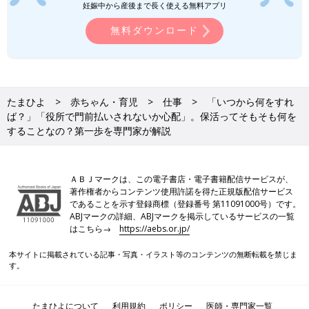
妊娠中から産後まで長く使える無料アプリ
無料ダウンロード
たまひよ
赤ちゃん・育児
仕事
「いつから何をすれ
ば？」「役所で門前払いされないか心配」。保活ってそもそも何を
することなの？第一歩を専門家が解説
ＡＢＪマークは、この電子書店・電子書籍配信サービスが、
著作権者からコンテンツ使用許諾を得た正規版配信サービス
であることを示す登録商標（登録番号 第11091000号）です。
ABJマークの詳細、ABJマークを掲示しているサービスの一覧
はこちら→
https://aebs.or.jp/
本サイトに掲載されている記事・写真・イラスト等のコンテンツの無断転載を禁じま
す。
たまひよについて
利用規約
ポリシー
医師・専門家一覧