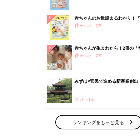
になるまで、育児に役立つ情報が
ぱい！
赤ちゃんのお世話まるわかり！『
てのひよこクラブ 夏号』〈巻頭
赤ちゃん・育児
集〉初めての授乳がうまくいく！
っぱい・ミルクの基本と夏のトラ
解決テク
赤ちゃんが生まれたら！2冊の「
ひよ」
赤ちゃん・育児
みずほ×官民で進める新産業創出
PR（Blue Lab）
ランキングをもっと見る