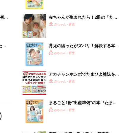
いっ
集〉初めての授乳がうまくいく！ お
っぱい・ミルクの基本と夏のトラブル
解決テク
初め
赤ちゃんが生まれたら！2冊の「たま
大特
ひよ」
赤ちゃん・育児
 お
ブル
たま
育児の困ったがズバリ！解決する本
『ひよこクラブ 秋号』 4カ月～2才
赤ちゃん・育児
になるまで、育児に役立つ情報がいっ
ぱい！
アカチャンホンポでたまひよ雑誌を買
うとポイント10倍【期間限定】
赤ちゃん・育児
まるごと1冊“出産準備”の本『たまご
クラブ 夏号』〈スペシャル大特集〉
赤ちゃん・育児
夫婦で予習する 出産の教科書