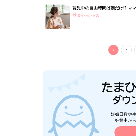
育児中の自由時間は朝だけ!? マ
赤ちゃん・育児
<
4
妊娠日数や
妊娠中か