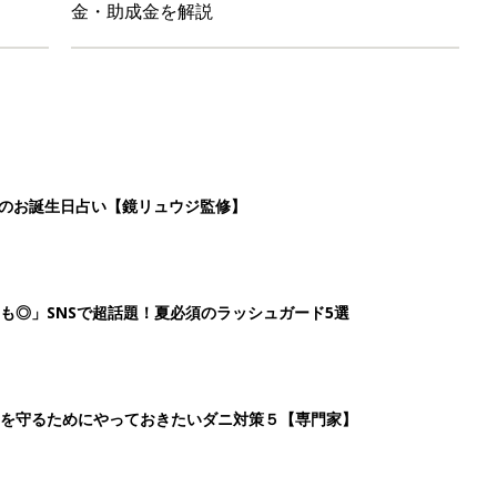
金・助成金を解説
日のお誕生日占い【鏡リュウジ監修】
も◎」SNSで超話題！夏必須のラッシュガード5選
を守るためにやっておきたいダニ対策５【専門家】