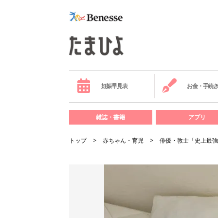
妊娠早見表
お金・手続
雑誌・書籍
アプリ
トップ
赤ちゃん・育児
俳優・敦士「史上最強