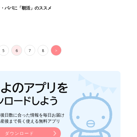
マ・パパに「朝活」のススメ
5
6
7
8
>
生後日数に合った情報を毎日お届け
ら産後まで長く使える無料アプリ
ダウンロード