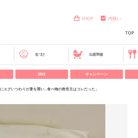
SHOP
内祝い
TOP
き
名づけ
出産準備
SNS
キャンペーン
にエグいつわりが妻を襲い…食べ物の救世主はコレだった」