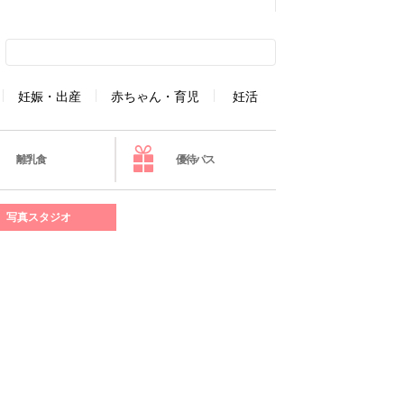
妊娠・出産
赤ちゃん・育児
妊活
離乳食
優待パス
写真スタジオ