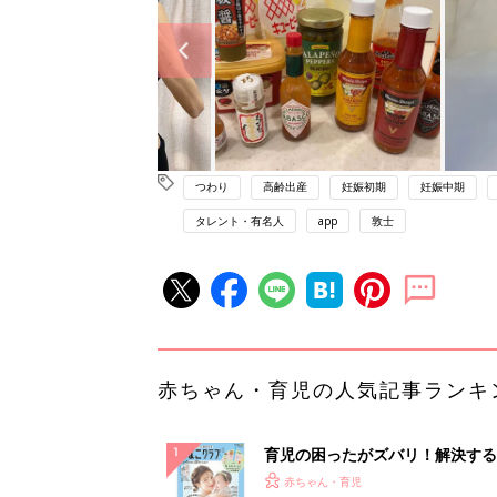
つわり
高齢出産
妊娠初期
妊娠中期
タレント・有名人
app
敦士
赤ちゃん・育児の人気記事ランキ
育児の困ったがズバリ！解決する
『ひよこクラブ 夏号』 4カ月～
赤ちゃん・育児