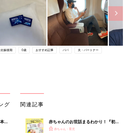
妊娠後期
0歳
おすすめ記事
パパ
夫・パートナー
ング
関連記事
本
赤ちゃんのお世話まるわかり！『初め
2才
てのひよこクラブ 夏号』〈巻頭大特
赤ちゃん・育児