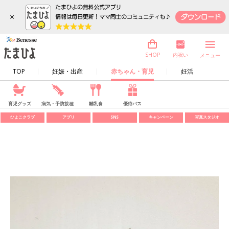
×
内祝い
SHOP
メニュー
TOP
妊娠・出産
赤ちゃん・育児
妊活
育児グッズ
病気・予防接種
離乳食
優待パス
ひよこクラブ
アプリ
SNS
キャンペーン
写真スタジオ