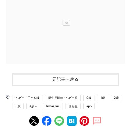
元記事へ戻る
ベビー・子ども服
新生児肌着・ベビー服
0歳
1歳
2歳
3歳
4歳～
Instagram
西松屋
app