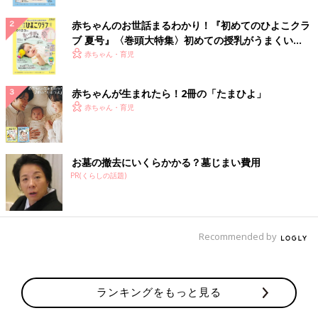
赤ちゃんのお世話まるわかり！『初めてのひよこクラ
ブ 夏号』〈巻頭大特集〉初めての授乳がうまくい
く！ おっぱい・ミルクの基本と夏のトラブル 解決テ
赤ちゃん・育児
ク
赤ちゃんが生まれたら！2冊の「たまひよ」
赤ちゃん・育児
お墓の撤去にいくらかかる？墓じまい費用
PR(くらしの話題)
Recommended by
ランキングをもっと見る