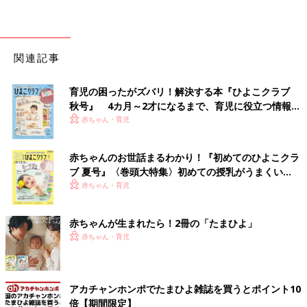
関連記事
育児の困ったがズバリ！解決する本『ひよこクラブ
秋号』 4カ月～2才になるまで、育児に役立つ情報が
いっぱい！
赤ちゃん・育児
赤ちゃんのお世話まるわかり！『初めてのひよこクラ
ブ 夏号』〈巻頭大特集〉初めての授乳がうまくい
く！ おっぱい・ミルクの基本と夏のトラブル 解決テ
赤ちゃん・育児
ク
赤ちゃんが生まれたら！2冊の「たまひよ」
赤ちゃん・育児
アカチャンホンポでたまひよ雑誌を買うとポイント10
倍【期間限定】