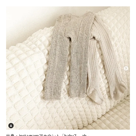
出典：Instagramアカウント「baby7___ah」