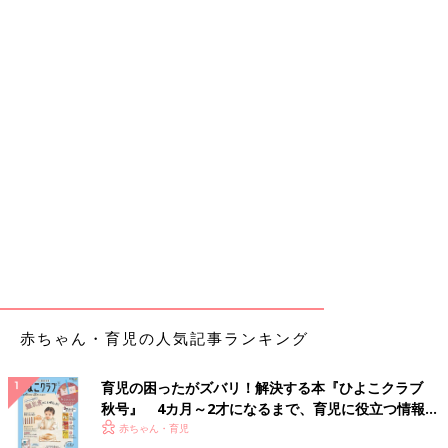
赤ちゃん・育児の人気記事ランキング
育児の困ったがズバリ！解決する本『ひよこクラブ
秋号』 4カ月～2才になるまで、育児に役立つ情報が
いっぱい！
赤ちゃん・育児