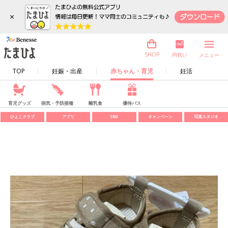
×
内祝い
SHOP
メニュー
TOP
妊娠・出産
赤ちゃん・育児
妊活
育児グッズ
病気・予防接種
離乳食
優待パス
ひよこクラブ
アプリ
SNS
キャンペーン
写真スタジオ