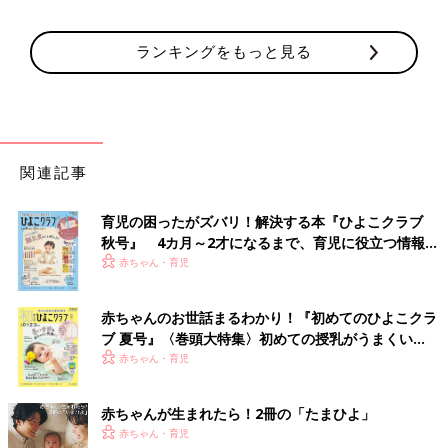
ランキングをもっと見る
関連記事
育児の困ったがズバリ！解決する本『ひよこクラブ
秋号』 4カ月～2才になるまで、育児に役立つ情報が
いっぱい！
赤ちゃん・育児
赤ちゃんのお世話まるわかり！『初めてのひよこクラ
ブ 夏号』〈巻頭大特集〉初めての授乳がうまくい
く！ おっぱい・ミルクの基本と夏のトラブル 解決テ
赤ちゃん・育児
ク
赤ちゃんが生まれたら！2冊の「たまひよ」
赤ちゃん・育児