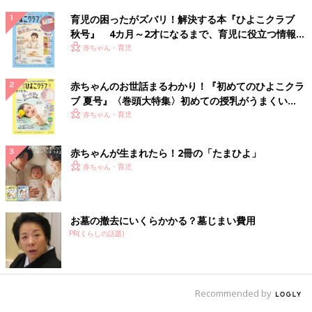
育児の困ったがズバリ！解決する本『ひよこクラブ
秋号』 4カ月～2才になるまで、育児に役立つ情報が
いっぱい！
赤ちゃん・育児
赤ちゃんのお世話まるわかり！『初めてのひよこクラ
ブ 夏号』〈巻頭大特集〉初めての授乳がうまくい
く！ おっぱい・ミルクの基本と夏のトラブル 解決テ
赤ちゃん・育児
ク
赤ちゃんが生まれたら！2冊の「たまひよ」
赤ちゃん・育児
お墓の撤去にいくらかかる？墓じまい費用
PR(くらしの話題)
Recommended by