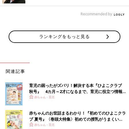
Recommended by
ランキングをもっと見る
関連記事
育児の困ったがズバリ！解決する本『ひよこクラブ
秋号』 4カ月～2才になるまで、育児に役立つ情報が
いっぱい！
赤ちゃん・育児
赤ちゃんのお世話まるわかり！『初めてのひよこクラ
ブ 夏号』〈巻頭大特集〉初めての授乳がうまくい
く！ おっぱい・ミルクの基本と夏のトラブル 解決テ
赤ちゃん・育児