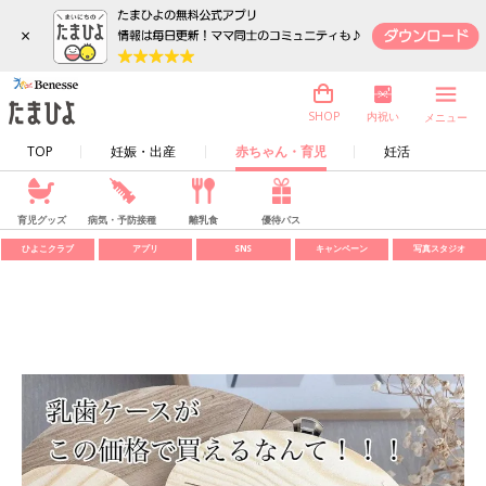
×
内祝い
SHOP
メニュー
TOP
妊娠・出産
赤ちゃん・育児
妊活
育児グッズ
病気・予防接種
離乳食
優待パス
ひよこクラブ
アプリ
SNS
キャンペーン
写真スタジオ