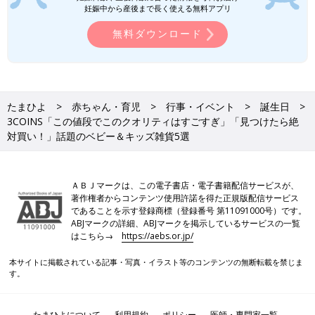
妊娠中から産後まで長く使える無料アプリ
無料ダウンロード
たまひよ
赤ちゃん・育児
行事・イベント
誕生日
3COINS「この値段でこのクオリティはすごすぎ」「見つけたら絶
対買い！」話題のベビー＆キッズ雑貨5選
ＡＢＪマークは、この電子書店・電子書籍配信サービスが、
著作権者からコンテンツ使用許諾を得た正規版配信サービス
であることを示す登録商標（登録番号 第11091000号）です。
ABJマークの詳細、ABJマークを掲示しているサービスの一覧
はこちら→
https://aebs.or.jp/
本サイトに掲載されている記事・写真・イラスト等のコンテンツの無断転載を禁じま
す。
たまひよについて
利用規約
ポリシー
医師・専門家一覧