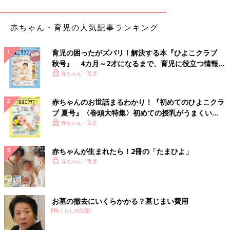
赤ちゃん・育児の人気記事ランキング
育児の困ったがズバリ！解決する本『ひよこクラブ
秋号』 4カ月～2才になるまで、育児に役立つ情報が
いっぱい！
赤ちゃん・育児
赤ちゃんのお世話まるわかり！『初めてのひよこクラ
ブ 夏号』〈巻頭大特集〉初めての授乳がうまくい
く！ おっぱい・ミルクの基本と夏のトラブル 解決テ
赤ちゃん・育児
ク
赤ちゃんが生まれたら！2冊の「たまひよ」
赤ちゃん・育児
お墓の撤去にいくらかかる？墓じまい費用
PR(くらしの話題)