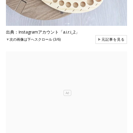
出典：Instagramアカウント「a.i.r.i_2」
▼
次の画像は下へスクロール (3/6)
▶
元記事を見る