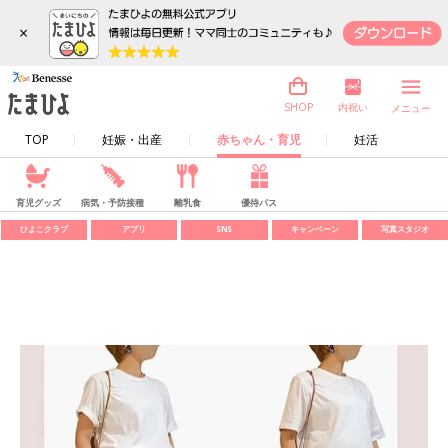
×
内祝い
SHOP
メニュー
TOP
妊娠・出産
赤ちゃん・育児
妊活
育児グッズ
病気・予防接種
離乳食
優待パス
ひよこクラブ
アプリ
SNS
キャンペーン
写真スタジオ