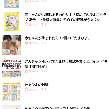
いっぱい！
赤ちゃん・育児
赤ちゃんのお世話まるわかり！『初めてのひよこクラ
ブ 夏号』〈巻頭大特集〉初めての授乳がうまくい
く！ おっぱい・ミルクの基本と夏のトラブル 解決テ
赤ちゃん・育児
ク
赤ちゃんが生まれたら！2冊の「たまひよ」
赤ちゃん・育児
アカチャンホンポでたまひよ雑誌を買うとポイント10
倍【期間限定】
赤ちゃん・育児
たまひよの雑誌
赤ちゃん・育児
もらえる年金25万円以下の人が知るべき事