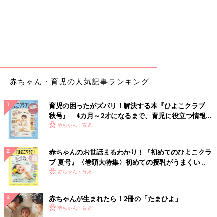
赤ちゃん・育児の人気記事ランキング
育児の困ったがズバリ！解決する本『ひよこクラブ
秋号』 4カ月～2才になるまで、育児に役立つ情報が
いっぱい！
赤ちゃん・育児
赤ちゃんのお世話まるわかり！『初めてのひよこクラ
ブ 夏号』〈巻頭大特集〉初めての授乳がうまくい
く！ おっぱい・ミルクの基本と夏のトラブル 解決テ
赤ちゃん・育児
ク
赤ちゃんが生まれたら！2冊の「たまひよ」
赤ちゃん・育児