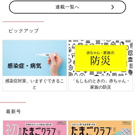
連載一覧へ
ピックアップ
ゃん・
日本外来小児科学会リーフレッ
六星占術 細木かおりさん
ト検討会
相談
最新号