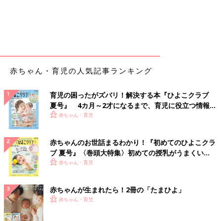
赤ちゃん・育児の人気記事ランキング
育児の困ったがズバリ！解決する本『ひよこクラブ
夏号』 4カ月～2才になるまで、育児に役立つ情報が
いっぱい！
赤ちゃん・育児
赤ちゃんのお世話まるわかり！『初めてのひよこクラ
ブ 夏号』〈巻頭大特集〉初めての授乳がうまくい
く！ おっぱい・ミルクの基本と夏のトラブル 解決テ
赤ちゃん・育児
ク
赤ちゃんが生まれたら！2冊の「たまひよ」
赤ちゃん・育児