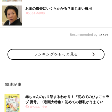
お墓の撤去にいくらかかる？墓じまい費用
PR(くらしの話題)
Recommended by
ランキングをもっと見る
関連記事
赤ちゃんのお世話まるわかり！『初めてのひよこクラ
ブ 夏号』〈巻頭大特集〉初めての授乳がうまくい
く！ おっぱい・ミルクの基本と夏のトラブル 解決テ
赤ちゃん・育児