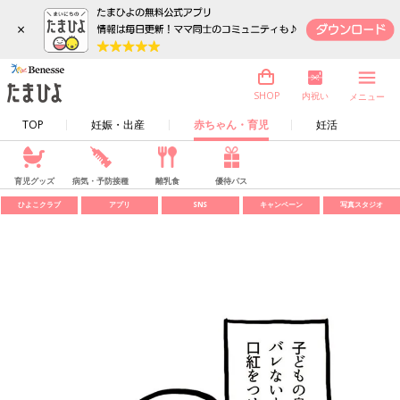
×
内祝い
SHOP
メニュー
TOP
妊娠・出産
赤ちゃん・育児
妊活
育児グッズ
病気・予防接種
離乳食
優待パス
ひよこクラブ
アプリ
SNS
キャンペーン
写真スタジオ