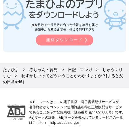
妊娠日数や生後日数に合った情報を毎日お届け
妊娠中から産後まで長く使える無料アプリ
無料ダウンロード
たまひよ
赤ちゃん・育児
日記・マンガ
しゅうくり
ぃむ
恥ずかしいってどういうことかわかりますか？[まると父
の日常#46］
ＡＢＪマークは、この電子書店・電子書籍配信サービスが、
著作権者からコンテンツ使用許諾を得た正規版配信サービス
であることを示す登録商標（登録番号 第11091000号）です。
ABJマークの詳細、ABJマークを掲示しているサービスの一覧
はこちら→
https://aebs.or.jp/