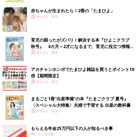
ク
赤ちゃんが生まれたら！2冊の「たまひよ」
赤ちゃん・育児
育児の困ったがズバリ！解決する本『ひよこクラブ
秋号』 4カ月～2才になるまで、育児に役立つ情報が
いっぱい！
赤ちゃん・育児
アカチャンホンポでたまひよ雑誌を買うとポイント10
倍【期間限定】
赤ちゃん・育児
まるごと1冊“出産準備”の本『たまごクラブ 夏号』
〈スペシャル大特集〉夫婦で予習する 出産の教科書
赤ちゃん・育児
もらえる年金25万円以下の人が知るべき事
PR(くらしの話題)