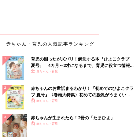
赤ちゃん・育児の人気記事ランキング
育児の困ったがズバリ！解決する本『ひよこクラブ
夏号』 4カ月～2才になるまで、育児に役立つ情報が
いっぱい！
赤ちゃん・育児
赤ちゃんのお世話まるわかり！『初めてのひよこクラ
ブ 夏号』〈巻頭大特集〉初めての授乳がうまくい
く！ おっぱい・ミルクの基本と夏のトラブル 解決テ
赤ちゃん・育児
ク
赤ちゃんが生まれたら！2冊の「たまひよ」
赤ちゃん・育児