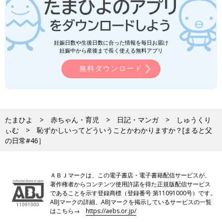
妊娠日数や生後日数に合った情報を毎日お届け
妊娠中から産後まで長く使える無料アプリ
無料ダウンロード
たまひよ
赤ちゃん・育児
日記・マンガ
しゅうくり
ぃむ
恥ずかしいってどういうことかわかりますか？[まると父
の日常#46］
ＡＢＪマークは、この電子書店・電子書籍配信サービスが、
著作権者からコンテンツ使用許諾を得た正規版配信サービス
であることを示す登録商標（登録番号 第11091000号）です。
ABJマークの詳細、ABJマークを掲示しているサービスの一覧
はこちら→
https://aebs.or.jp/