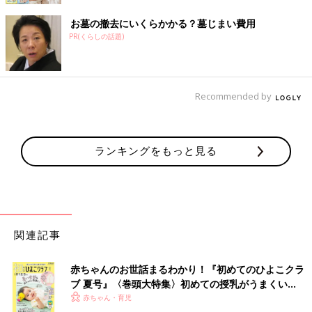
お墓の撤去にいくらかかる？墓じまい費用
PR(くらしの話題)
Recommended by
ランキングをもっと見る
関連記事
赤ちゃんのお世話まるわかり！『初めてのひよこクラ
ブ 夏号』〈巻頭大特集〉初めての授乳がうまくい
く！ おっぱい・ミルクの基本と夏のトラブル 解決テ
赤ちゃん・育児