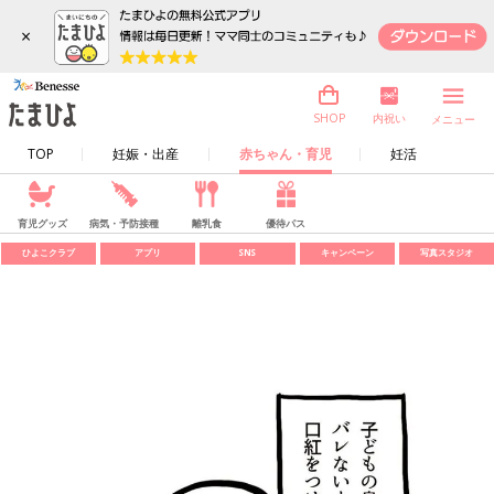
×
内祝い
SHOP
メニュー
TOP
妊娠・出産
赤ちゃん・育児
妊活
育児グッズ
病気・予防接種
離乳食
優待パス
ひよこクラブ
アプリ
SNS
キャンペーン
写真スタジオ