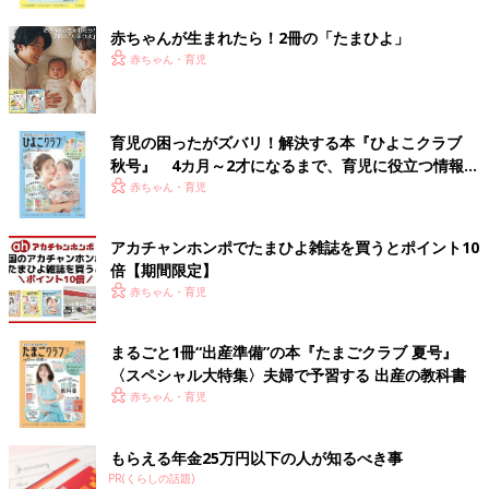
ク
赤ちゃんが生まれたら！2冊の「たまひよ」
赤ちゃん・育児
育児の困ったがズバリ！解決する本『ひよこクラブ
秋号』 4カ月～2才になるまで、育児に役立つ情報が
いっぱい！
赤ちゃん・育児
アカチャンホンポでたまひよ雑誌を買うとポイント10
倍【期間限定】
赤ちゃん・育児
まるごと1冊“出産準備”の本『たまごクラブ 夏号』
〈スペシャル大特集〉夫婦で予習する 出産の教科書
赤ちゃん・育児
もらえる年金25万円以下の人が知るべき事
PR(くらしの話題)