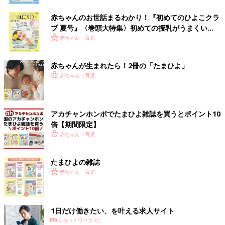
赤ちゃんのお世話まるわかり！『初めてのひよこクラ
ブ 夏号』〈巻頭大特集〉初めての授乳がうまくい
く！ おっぱい・ミルクの基本と夏のトラブル 解決テ
赤ちゃん・育児
ク
赤ちゃんが生まれたら！2冊の「たまひよ」
赤ちゃん・育児
アカチャンホンポでたまひよ雑誌を買うとポイント10
倍【期間限定】
赤ちゃん・育児
たまひよの雑誌
赤ちゃん・育児
1日だけ働きたい、を叶える求人サイト
PR(ショットワークス)