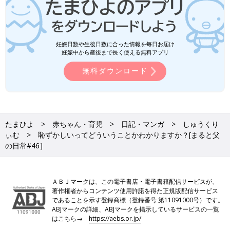
妊娠日数や生後日数に合った情報を毎日お届け
妊娠中から産後まで長く使える無料アプリ
無料ダウンロード
たまひよ
赤ちゃん・育児
日記・マンガ
しゅうくり
ぃむ
恥ずかしいってどういうことかわかりますか？[まると父
の日常#46］
ＡＢＪマークは、この電子書店・電子書籍配信サービスが、
著作権者からコンテンツ使用許諾を得た正規版配信サービス
であることを示す登録商標（登録番号 第11091000号）です。
ABJマークの詳細、ABJマークを掲示しているサービスの一覧
はこちら→
https://aebs.or.jp/