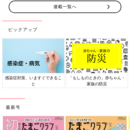
連載一覧へ
ピックアップ
きの」赤ちゃん・
日本外来小児科学会リーフレッ
六星占術 細木か
の防災
ト検討会
相
最新号