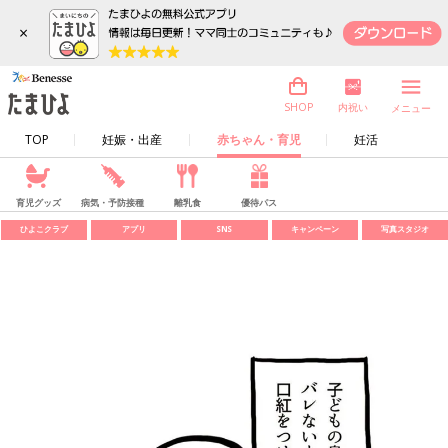
×
内祝い
SHOP
メニュー
TOP
妊娠・出産
赤ちゃん・育児
妊活
育児グッズ
病気・予防接種
離乳食
優待パス
ひよこクラブ
アプリ
SNS
キャンペーン
写真スタジオ