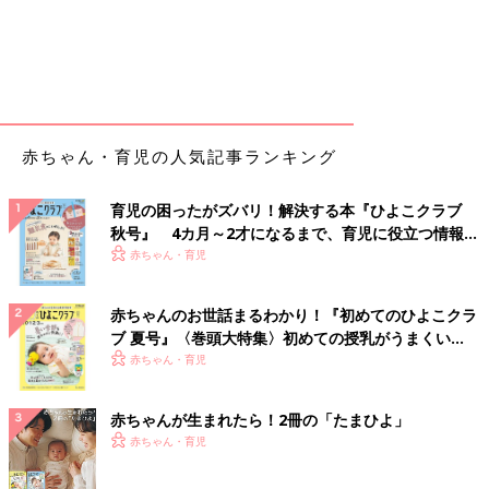
赤ちゃん・育児の人気記事ランキング
育児の困ったがズバリ！解決する本『ひよこクラブ
秋号』 4カ月～2才になるまで、育児に役立つ情報が
いっぱい！
赤ちゃん・育児
赤ちゃんのお世話まるわかり！『初めてのひよこクラ
ブ 夏号』〈巻頭大特集〉初めての授乳がうまくい
く！ おっぱい・ミルクの基本と夏のトラブル 解決テ
赤ちゃん・育児
ク
赤ちゃんが生まれたら！2冊の「たまひよ」
赤ちゃん・育児