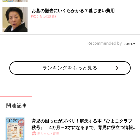
お墓の撤去にいくらかかる？墓じまい費用
PR(くらしの話題)
Recommended by
ランキングをもっと見る
関連記事
育児の困ったがズバリ！解決する本『ひよこクラブ
秋号』 4カ月～2才になるまで、育児に役立つ情報が
いっぱい！
赤ちゃん・育児