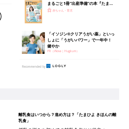
まるごと1冊“出産準備”の本『たまご
クラブ 夏号』〈スペシャル大特集〉
赤ちゃん・育児
夫婦で予習する 出産の教科書
「イソジン®クリアうがい薬」といっ
しょに「うがいパワー」で一年中！
健やか
PR（iNova｜Hugkum）
Recommended by
離乳食はいつから？進め方は？「たまひよ きほんの離
乳食」