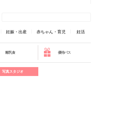
妊娠・出産
赤ちゃん・育児
妊活
離乳食
優待パス
写真スタジオ