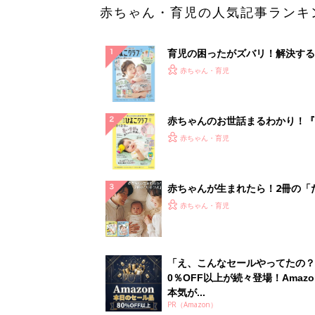
赤ちゃん・育児の人気記事ランキ
育児の困ったがズバリ！解決する
『ひよこクラブ 夏号』 4カ月～
赤ちゃん・育児
になるまで、育児に役立つ情報が
ぱい！
赤ちゃんのお世話まるわかり！『
てのひよこクラブ 夏号』〈巻頭
赤ちゃん・育児
集〉初めての授乳がうまくいく！
っぱい・ミルクの基本と夏のトラ
解決テク
赤ちゃんが生まれたら！2冊の「
ひよ」
赤ちゃん・育児
「え、こんなセールやってたの？
0％OFF以上が続々登場！Amazo
本気が...
PR（Amazon）