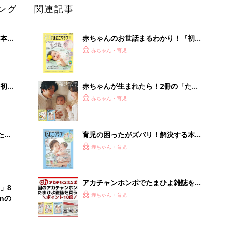
ング
関連記事
本
赤ちゃんのお世話まるわかり！『初め
2才
てのひよこクラブ 夏号』〈巻頭大特
赤ちゃん・育児
いっ
集〉初めての授乳がうまくいく！ お
っぱい・ミルクの基本と夏のトラブル
解決テク
初め
赤ちゃんが生まれたら！2冊の「たま
大特
ひよ」
赤ちゃん・育児
 お
ブル
たま
育児の困ったがズバリ！解決する本
『ひよこクラブ 夏号』 4カ月～2才
赤ちゃん・育児
になるまで、育児に役立つ情報がいっ
ぱい！
アカチャンホンポでたまひよ雑誌を買
」8
うとポイント10倍【期間限定】
赤ちゃん・育児
nの