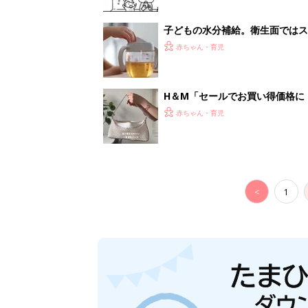
子どもの水分補給。衛生面ではス
く3つのコツとは？【専門家監修
赤ちゃん・育児
H＆М「セールでお買い得価格に
赤ちゃん・育児
<
1