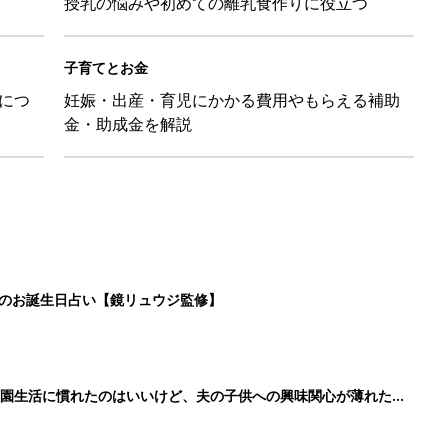
授乳の悩みや初めての離乳食作りに役立つ
子育てとお金
につ
妊娠・出産・育児にかかる費用やもらえる補助
金・助成金を解説
日のお誕生日占い【鏡リュウジ監修】
育園生活に慣れたのはいいけど、夫の子供への興味関心が薄れた気
91』