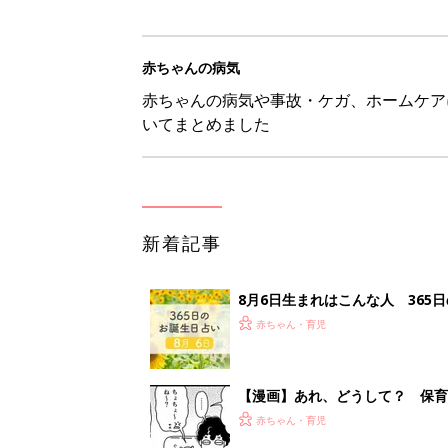
赤ちゃんの病気
赤ちゃんの病気や事故・ケガ、ホームケア
いてまとめました
新着記事
8月6日生まれはこんな人 365
赤ちゃん・育児
【漫画】あれ、どうして？ 保
がする……！『ふうふう子育て ＃
赤ちゃん・育児