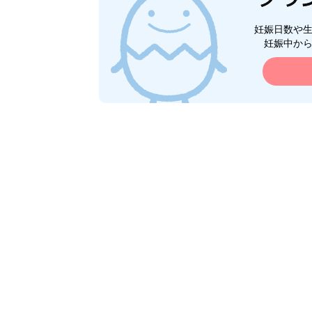
妊娠日数や
妊娠中か