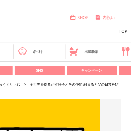
SHOP
内祝い
TOP
き
名づけ
出産準備
SNS
キャンペーン
ゅうくりぃむ
全世界を揺るがす息子とその仲間達[まると父の日常#47］