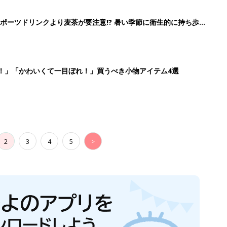
ポーツドリンクより麦茶が要注意!? 暑い季節に衛生的に持ち歩
】
！」「かわいくて一目ぼれ！」買うべき小物アイテム4選
2
3
4
5
>